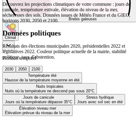
Découvrez les projections climatiques de votre commune : jours de
canicule, température estivale, élévation du niveau de la mer,
sécheresses des sols. Données issues de Météo France et du GIEC,
Brebis galeuses
horizons 2030, 2050 et 2100.
Données politiques
Climat
Résultats des élections municipales 2020, présidentielles 2022 et
législatives 2022. Couleur politique actuelle de la mairie, stabilité
politique, taux d'abstention.
Horizon temporel
2030
2050
2100
Température été
Hausse de la température moyenne en été
Nuits tropicales
Nuits où la température ne descend pas sous 20°C
Jours de canicule
Stress hydrique
Jours où la température dépasse 35°C
Jours avec sol sec en été
Élévation niveau mer
Élévation prévue du niveau de la mer