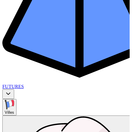
FUTURES
Villes