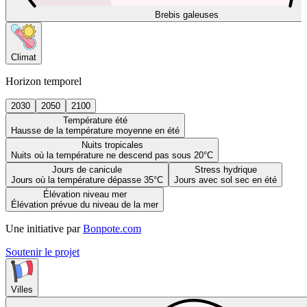
Brebis galeuses
Climat
Horizon temporel
2030
2050
2100
Température été
Hausse de la température moyenne en été
Nuits tropicales
Nuits où la température ne descend pas sous 20°C
Jours de canicule
Stress hydrique
Jours où la température dépasse 35°C
Jours avec sol sec en été
Élévation niveau mer
Élévation prévue du niveau de la mer
Une initiative par
Bonpote.com
Soutenir le projet
Villes