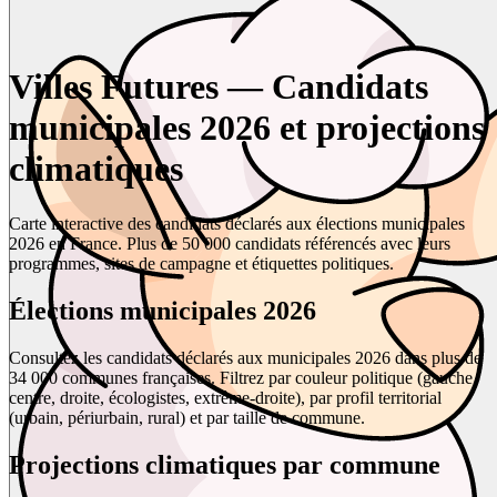
Villes Futures — Candidats
municipales 2026 et projections
climatiques
Carte interactive des candidats déclarés aux élections municipales
2026 en France. Plus de 50 000 candidats référencés avec leurs
programmes, sites de campagne et étiquettes politiques.
Élections municipales 2026
Consultez les candidats déclarés aux municipales 2026 dans plus de
34 000 communes françaises. Filtrez par couleur politique (gauche,
centre, droite, écologistes, extrême-droite), par profil territorial
(urbain, périurbain, rural) et par taille de commune.
Projections climatiques par commune