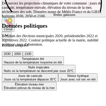
Découvrez les projections climatiques de votre commune : jours de
canicule, température estivale, élévation du niveau de la mer,
sécheresses des sols. Données issues de Météo France et du GIEC,
Brebis galeuses
horizons 2030, 2050 et 2100.
Données politiques
Climat
Résultats des élections municipales 2020, présidentielles 2022 et
législatives 2022. Couleur politique actuelle de la mairie, stabilité
politique, taux d'abstention.
Horizon temporel
2030
2050
2100
Température été
Hausse de la température moyenne en été
Nuits tropicales
Nuits où la température ne descend pas sous 20°C
Jours de canicule
Stress hydrique
Jours où la température dépasse 35°C
Jours avec sol sec en été
Élévation niveau mer
Élévation prévue du niveau de la mer