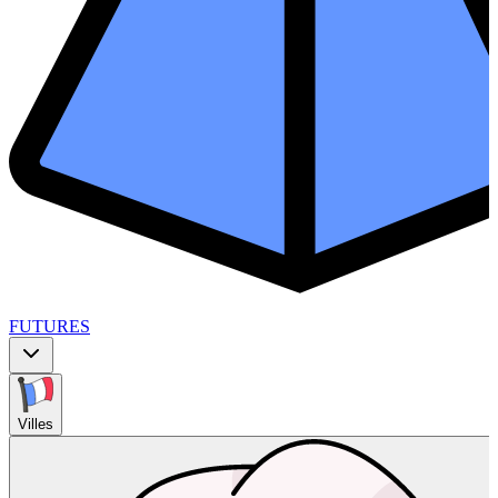
FUTURES
Villes