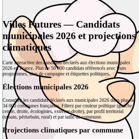
Villes Futures — Candidats
municipales 2026 et projections
climatiques
Carte interactive des candidats déclarés aux élections municipales
2026 en France. Plus de 50 000 candidats référencés avec leurs
programmes, sites de campagne et étiquettes politiques.
Élections municipales 2026
Consultez les candidats déclarés aux municipales 2026 dans plus de
34 000 communes françaises. Filtrez par couleur politique (gauche,
centre, droite, écologistes, extrême-droite), par profil territorial
(urbain, périurbain, rural) et par taille de commune.
Projections climatiques par commune