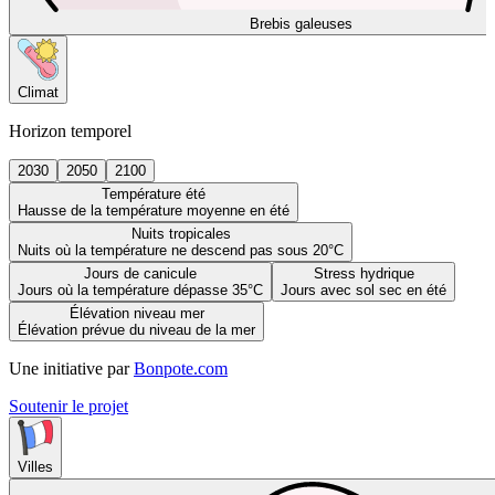
Brebis galeuses
Climat
Horizon temporel
2030
2050
2100
Température été
Hausse de la température moyenne en été
Nuits tropicales
Nuits où la température ne descend pas sous 20°C
Jours de canicule
Stress hydrique
Jours où la température dépasse 35°C
Jours avec sol sec en été
Élévation niveau mer
Élévation prévue du niveau de la mer
Une initiative par
Bonpote.com
Soutenir le projet
Villes