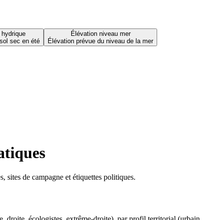
 hydrique
Élévation niveau mer
sol sec en été
Élévation prévue du niveau de la mer
atiques
 sites de campagne et étiquettes politiques.
oite, écologistes, extrême-droite), par profil territorial (urbain,