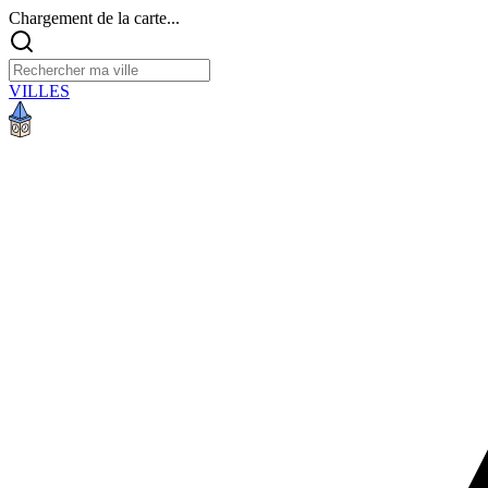
Chargement de la carte...
VILLES