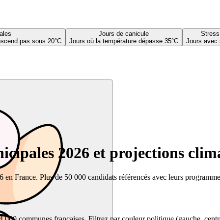
ales
Jours de canicule
Stress
descend pas sous 20°C
Jours où la température dépasse 35°C
Jours avec 
cipales 2026 et projections clim
26 en France. Plus de 50 000 candidats référencés avec leurs programmes,
00 communes françaises. Filtrez par couleur politique (gauche, centre, dr