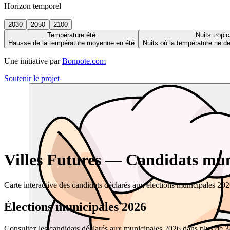
Horizon temporel
2030
2050
2100
Température été
Nuits tropic
Hausse de la température moyenne en été
Nuits où la température ne 
Une initiative par
Bonpote.com
Soutenir le projet
Villes Futures — Candidats muni
Carte interactive des candidats déclarés aux élections municipales 20
Élections municipales 2026
Consultez les candidats déclarés aux municipales 2026 dans plus de 34 0