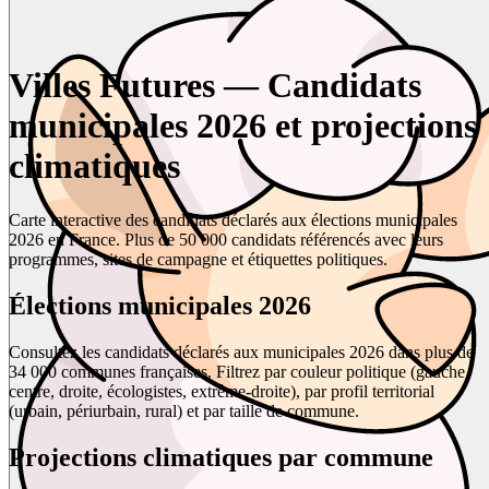
Villes Futures — Candidats
municipales 2026 et projections
climatiques
Carte interactive des candidats déclarés aux élections municipales
2026 en France. Plus de 50 000 candidats référencés avec leurs
programmes, sites de campagne et étiquettes politiques.
Élections municipales 2026
Consultez les candidats déclarés aux municipales 2026 dans plus de
34 000 communes françaises. Filtrez par couleur politique (gauche,
centre, droite, écologistes, extrême-droite), par profil territorial
(urbain, périurbain, rural) et par taille de commune.
Projections climatiques par commune