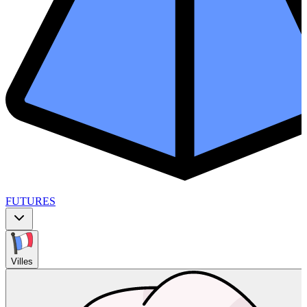
FUTURES
Villes