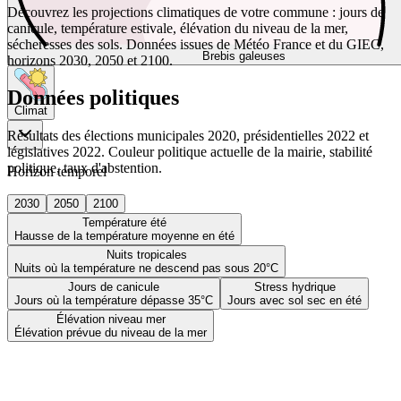
Découvrez les projections climatiques de votre commune : jours de
canicule, température estivale, élévation du niveau de la mer,
sécheresses des sols. Données issues de Météo France et du GIEC,
Brebis galeuses
horizons 2030, 2050 et 2100.
Données politiques
Climat
Résultats des élections municipales 2020, présidentielles 2022 et
législatives 2022. Couleur politique actuelle de la mairie, stabilité
politique, taux d'abstention.
Horizon temporel
2030
2050
2100
Température été
Hausse de la température moyenne en été
Nuits tropicales
Nuits où la température ne descend pas sous 20°C
Jours de canicule
Stress hydrique
Jours où la température dépasse 35°C
Jours avec sol sec en été
Élévation niveau mer
Élévation prévue du niveau de la mer