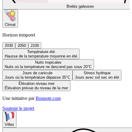
Brebis galeuses
Climat
Horizon temporel
2030
2050
2100
Température été
Hausse de la température moyenne en été
Nuits tropicales
Nuits où la température ne descend pas sous 20°C
Jours de canicule
Stress hydrique
Jours où la température dépasse 35°C
Jours avec sol sec en été
Élévation niveau mer
Élévation prévue du niveau de la mer
Une initiative par
Bonpote.com
Soutenir le projet
Villes