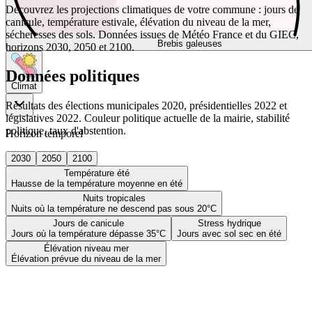
Découvrez les projections climatiques de votre commune : jours de
canicule, température estivale, élévation du niveau de la mer,
sécheresses des sols. Données issues de Météo France et du GIEC,
Brebis galeuses
horizons 2030, 2050 et 2100.
Données politiques
Climat
Résultats des élections municipales 2020, présidentielles 2022 et
législatives 2022. Couleur politique actuelle de la mairie, stabilité
politique, taux d'abstention.
Horizon temporel
2030
2050
2100
Température été
Hausse de la température moyenne en été
Nuits tropicales
Nuits où la température ne descend pas sous 20°C
Jours de canicule
Stress hydrique
Jours où la température dépasse 35°C
Jours avec sol sec en été
Élévation niveau mer
Élévation prévue du niveau de la mer