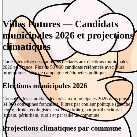
Villes Futures — Candidats
municipales 2026 et projections
climatiques
Carte interactive des candidats déclarés aux élections municipales
2026 en France. Plus de 50 000 candidats référencés avec leurs
programmes, sites de campagne et étiquettes politiques.
Élections municipales 2026
Consultez les candidats déclarés aux municipales 2026 dans plus de
34 000 communes françaises. Filtrez par couleur politique (gauche,
centre, droite, écologistes, extrême-droite), par profil territorial
(urbain, périurbain, rural) et par taille de commune.
Projections climatiques par commune