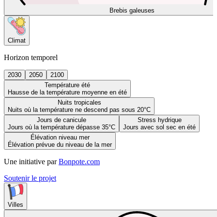
Brebis galeuses
Climat
Horizon temporel
2030
2050
2100
Température été
Hausse de la température moyenne en été
Nuits tropicales
Nuits où la température ne descend pas sous 20°C
Jours de canicule
Stress hydrique
Jours où la température dépasse 35°C
Jours avec sol sec en été
Élévation niveau mer
Élévation prévue du niveau de la mer
Une initiative par
Bonpote.com
Soutenir le projet
Villes