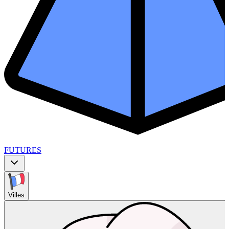
FUTURES
Villes