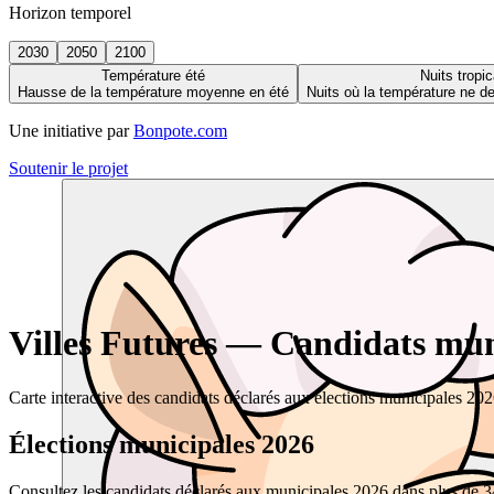
Horizon temporel
2030
2050
2100
Température été
Nuits tropic
Hausse de la température moyenne en été
Nuits où la température ne 
Une initiative par
Bonpote.com
Soutenir le projet
Villes Futures — Candidats muni
Carte interactive des candidats déclarés aux élections municipales 20
Élections municipales 2026
Consultez les candidats déclarés aux municipales 2026 dans plus de 34 0