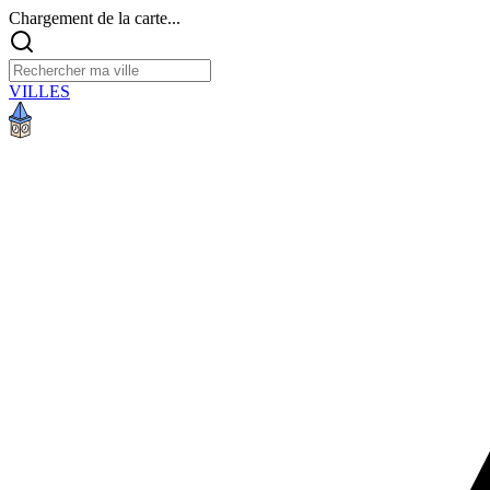
Chargement de la carte...
VILLES