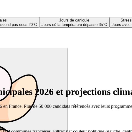
ales
Jours de canicule
Stress
descend pas sous 20°C
Jours où la température dépasse 35°C
Jours avec 
cipales 2026 et projections clim
26 en France. Plus de 50 000 candidats référencés avec leurs programmes,
00 communes françaises. Filtrez par couleur politique (gauche, centre, dr