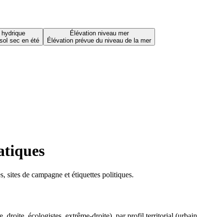
 hydrique
Élévation niveau mer
sol sec en été
Élévation prévue du niveau de la mer
atiques
 sites de campagne et étiquettes politiques.
oite, écologistes, extrême-droite), par profil territorial (urbain,