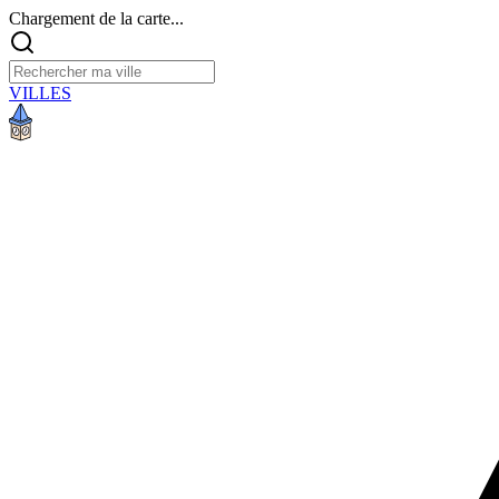
Chargement de la carte...
VILLES