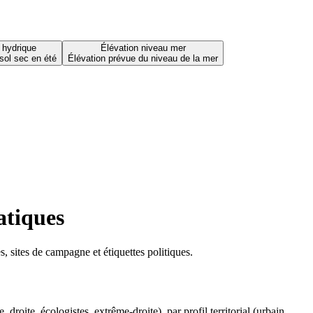
 hydrique
Élévation niveau mer
sol sec en été
Élévation prévue du niveau de la mer
atiques
 sites de campagne et étiquettes politiques.
oite, écologistes, extrême-droite), par profil territorial (urbain,