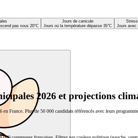
ales
Jours de canicule
Stress
descend pas sous 20°C
Jours où la température dépasse 35°C
Jours avec 
cipales 2026 et projections clim
26 en France. Plus de 50 000 candidats référencés avec leurs programmes,
00 communes françaises. Filtrez par couleur politique (gauche, centre, dr