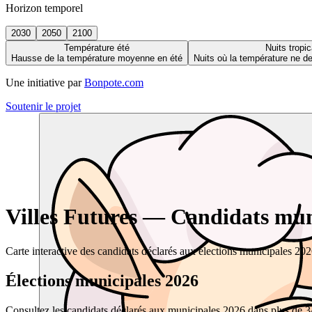
Horizon temporel
2030
2050
2100
Température été
Nuits tropic
Hausse de la température moyenne en été
Nuits où la température ne 
Une initiative par
Bonpote.com
Soutenir le projet
Villes Futures — Candidats muni
Carte interactive des candidats déclarés aux élections municipales 20
Élections municipales 2026
Consultez les candidats déclarés aux municipales 2026 dans plus de 34 0