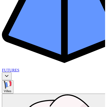
FUTURES
Villes