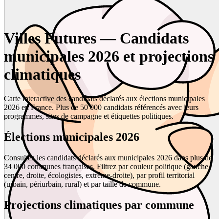
Villes Futures — Candidats
municipales 2026 et projections
climatiques
Carte interactive des candidats déclarés aux élections municipales
2026 en France. Plus de 50 000 candidats référencés avec leurs
programmes, sites de campagne et étiquettes politiques.
Élections municipales 2026
Consultez les candidats déclarés aux municipales 2026 dans plus de
34 000 communes françaises. Filtrez par couleur politique (gauche,
centre, droite, écologistes, extrême-droite), par profil territorial
(urbain, périurbain, rural) et par taille de commune.
Projections climatiques par commune