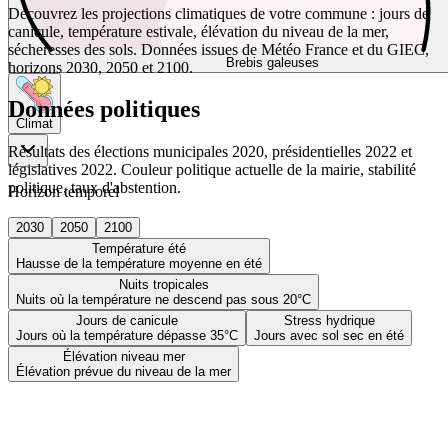
Découvrez les projections climatiques de votre commune : jours de
canicule, température estivale, élévation du niveau de la mer,
sécheresses des sols. Données issues de Météo France et du GIEC,
Brebis galeuses
horizons 2030, 2050 et 2100.
Données politiques
Climat
Résultats des élections municipales 2020, présidentielles 2022 et
législatives 2022. Couleur politique actuelle de la mairie, stabilité
politique, taux d'abstention.
Horizon temporel
2030
2050
2100
Température été
Hausse de la température moyenne en été
Nuits tropicales
Nuits où la température ne descend pas sous 20°C
Jours de canicule
Stress hydrique
Jours où la température dépasse 35°C
Jours avec sol sec en été
Élévation niveau mer
Élévation prévue du niveau de la mer