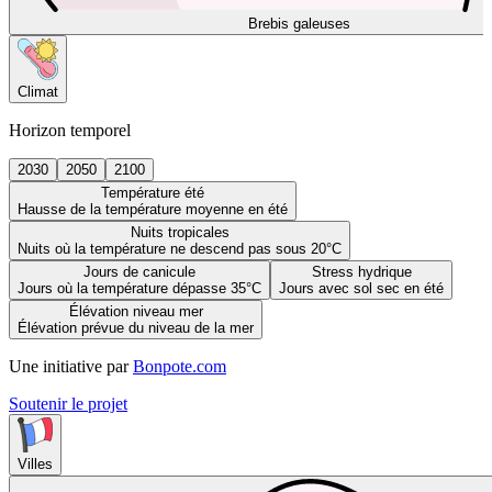
Brebis galeuses
Climat
Horizon temporel
2030
2050
2100
Température été
Hausse de la température moyenne en été
Nuits tropicales
Nuits où la température ne descend pas sous 20°C
Jours de canicule
Stress hydrique
Jours où la température dépasse 35°C
Jours avec sol sec en été
Élévation niveau mer
Élévation prévue du niveau de la mer
Une initiative par
Bonpote.com
Soutenir le projet
Villes