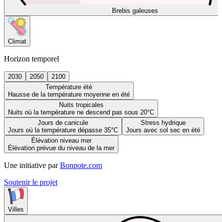
Brebis galeuses
Climat
Horizon temporel
2030
2050
2100
Température été
Hausse de la température moyenne en été
Nuits tropicales
Nuits où la température ne descend pas sous 20°C
Jours de canicule
Stress hydrique
Jours où la température dépasse 35°C
Jours avec sol sec en été
Élévation niveau mer
Élévation prévue du niveau de la mer
Une initiative par
Bonpote.com
Soutenir le projet
Villes