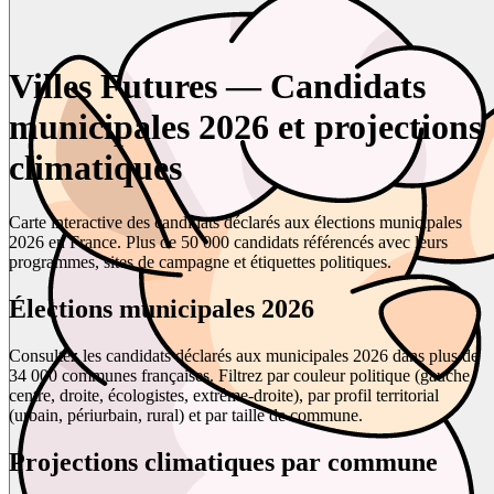
Villes Futures — Candidats
municipales 2026 et projections
climatiques
Carte interactive des candidats déclarés aux élections municipales
2026 en France. Plus de 50 000 candidats référencés avec leurs
programmes, sites de campagne et étiquettes politiques.
Élections municipales 2026
Consultez les candidats déclarés aux municipales 2026 dans plus de
34 000 communes françaises. Filtrez par couleur politique (gauche,
centre, droite, écologistes, extrême-droite), par profil territorial
(urbain, périurbain, rural) et par taille de commune.
Projections climatiques par commune