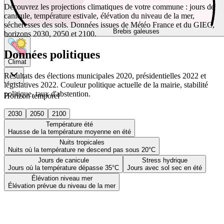
Découvrez les projections climatiques de votre commune : jours de
canicule, température estivale, élévation du niveau de la mer,
sécheresses des sols. Données issues de Météo France et du GIEC,
Brebis galeuses
horizons 2030, 2050 et 2100.
Données politiques
Climat
Résultats des élections municipales 2020, présidentielles 2022 et
législatives 2022. Couleur politique actuelle de la mairie, stabilité
politique, taux d'abstention.
Horizon temporel
2030
2050
2100
Température été
Hausse de la température moyenne en été
Nuits tropicales
Nuits où la température ne descend pas sous 20°C
Jours de canicule
Stress hydrique
Jours où la température dépasse 35°C
Jours avec sol sec en été
Élévation niveau mer
Élévation prévue du niveau de la mer