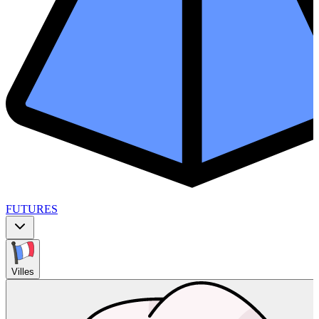
FUTURES
Villes