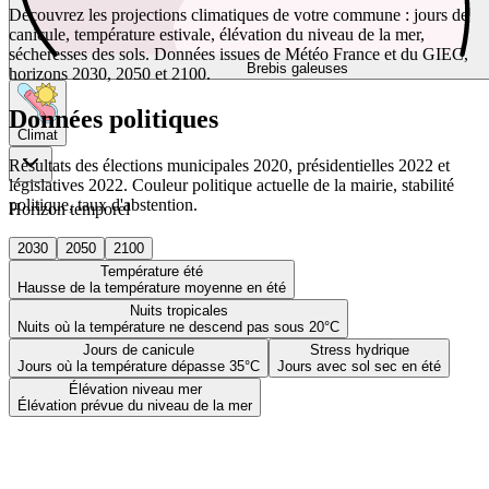
Découvrez les projections climatiques de votre commune : jours de
canicule, température estivale, élévation du niveau de la mer,
sécheresses des sols. Données issues de Météo France et du GIEC,
Brebis galeuses
horizons 2030, 2050 et 2100.
Données politiques
Climat
Résultats des élections municipales 2020, présidentielles 2022 et
législatives 2022. Couleur politique actuelle de la mairie, stabilité
politique, taux d'abstention.
Horizon temporel
2030
2050
2100
Température été
Hausse de la température moyenne en été
Nuits tropicales
Nuits où la température ne descend pas sous 20°C
Jours de canicule
Stress hydrique
Jours où la température dépasse 35°C
Jours avec sol sec en été
Élévation niveau mer
Élévation prévue du niveau de la mer