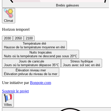
Brebis galeuses
Climat
Horizon temporel
2030
2050
2100
Température été
Hausse de la température moyenne en été
Nuits tropicales
Nuits où la température ne descend pas sous 20°C
Jours de canicule
Stress hydrique
Jours où la température dépasse 35°C
Jours avec sol sec en été
Élévation niveau mer
Élévation prévue du niveau de la mer
Une initiative par
Bonpote.com
Soutenir le projet
Villes