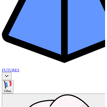
FUTURES
Villes