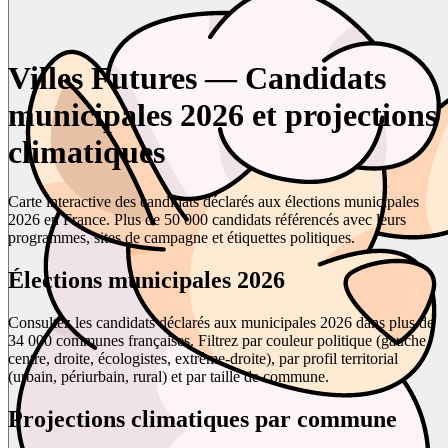
Villes Futures — Candidats
municipales 2026 et projections
climatiques
Carte interactive des candidats déclarés aux élections municipales
2026 en France. Plus de 50 000 candidats référencés avec leurs
programmes, sites de campagne et étiquettes politiques.
Élections municipales 2026
Consultez les candidats déclarés aux municipales 2026 dans plus de
34 000 communes françaises. Filtrez par couleur politique (gauche,
centre, droite, écologistes, extrême-droite), par profil territorial
(urbain, périurbain, rural) et par taille de commune.
Projections climatiques par commune