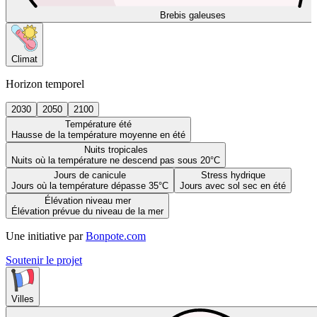
Brebis galeuses
Climat
Horizon temporel
2030
2050
2100
Température été
Hausse de la température moyenne en été
Nuits tropicales
Nuits où la température ne descend pas sous 20°C
Jours de canicule
Stress hydrique
Jours où la température dépasse 35°C
Jours avec sol sec en été
Élévation niveau mer
Élévation prévue du niveau de la mer
Une initiative par
Bonpote.com
Soutenir le projet
Villes