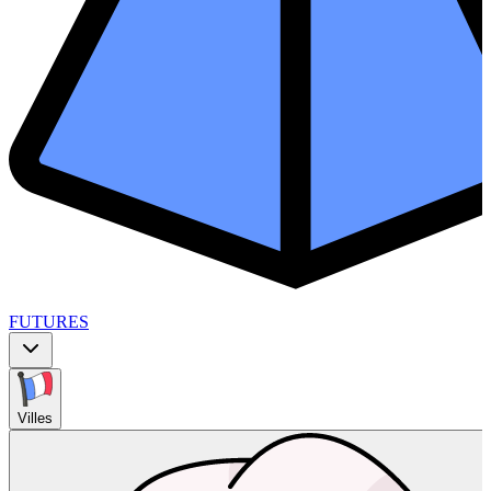
FUTURES
Villes