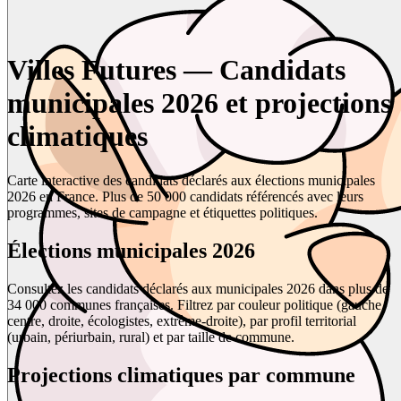
Villes Futures — Candidats
municipales 2026 et projections
climatiques
Carte interactive des candidats déclarés aux élections municipales
2026 en France. Plus de 50 000 candidats référencés avec leurs
programmes, sites de campagne et étiquettes politiques.
Élections municipales 2026
Consultez les candidats déclarés aux municipales 2026 dans plus de
34 000 communes françaises. Filtrez par couleur politique (gauche,
centre, droite, écologistes, extrême-droite), par profil territorial
(urbain, périurbain, rural) et par taille de commune.
Projections climatiques par commune