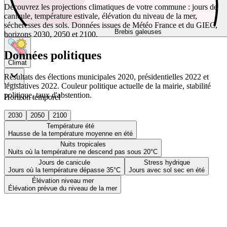
Découvrez les projections climatiques de votre commune : jours de
canicule, température estivale, élévation du niveau de la mer,
sécheresses des sols. Données issues de Météo France et du GIEC,
Brebis galeuses
horizons 2030, 2050 et 2100.
Données politiques
Climat
Résultats des élections municipales 2020, présidentielles 2022 et
législatives 2022. Couleur politique actuelle de la mairie, stabilité
politique, taux d'abstention.
Horizon temporel
2030
2050
2100
Température été
Hausse de la température moyenne en été
Nuits tropicales
Nuits où la température ne descend pas sous 20°C
Jours de canicule
Stress hydrique
Jours où la température dépasse 35°C
Jours avec sol sec en été
Élévation niveau mer
Élévation prévue du niveau de la mer