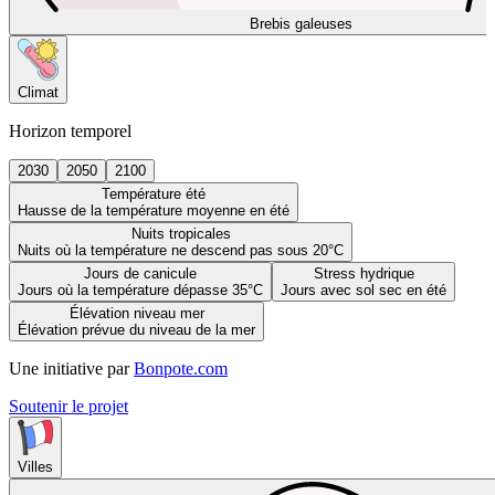
Brebis galeuses
Climat
Horizon temporel
2030
2050
2100
Température été
Hausse de la température moyenne en été
Nuits tropicales
Nuits où la température ne descend pas sous 20°C
Jours de canicule
Stress hydrique
Jours où la température dépasse 35°C
Jours avec sol sec en été
Élévation niveau mer
Élévation prévue du niveau de la mer
Une initiative par
Bonpote.com
Soutenir le projet
Villes