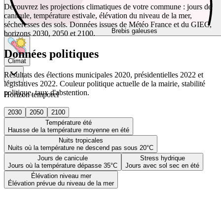
Découvrez les projections climatiques de votre commune : jours de
canicule, température estivale, élévation du niveau de la mer,
sécheresses des sols. Données issues de Météo France et du GIEC,
Brebis galeuses
horizons 2030, 2050 et 2100.
Données politiques
Climat
Résultats des élections municipales 2020, présidentielles 2022 et
législatives 2022. Couleur politique actuelle de la mairie, stabilité
politique, taux d'abstention.
Horizon temporel
2030
2050
2100
Température été
Hausse de la température moyenne en été
Nuits tropicales
Nuits où la température ne descend pas sous 20°C
Jours de canicule
Stress hydrique
Jours où la température dépasse 35°C
Jours avec sol sec en été
Élévation niveau mer
Élévation prévue du niveau de la mer