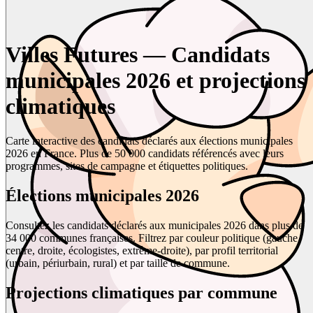
Villes Futures — Candidats
municipales 2026 et projections
climatiques
Carte interactive des candidats déclarés aux élections municipales
2026 en France. Plus de 50 000 candidats référencés avec leurs
programmes, sites de campagne et étiquettes politiques.
Élections municipales 2026
Consultez les candidats déclarés aux municipales 2026 dans plus de
34 000 communes françaises. Filtrez par couleur politique (gauche,
centre, droite, écologistes, extrême-droite), par profil territorial
(urbain, périurbain, rural) et par taille de commune.
Projections climatiques par commune