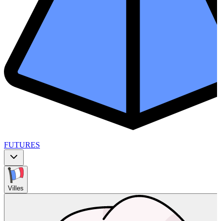
FUTURES
Villes