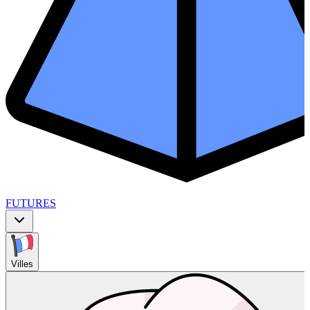
FUTURES
Villes