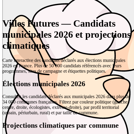
Villes Futures — Candidats
municipales 2026 et projections
climatiques
Carte interactive des candidats déclarés aux élections municipales
2026 en France. Plus de 50 000 candidats référencés avec leurs
programmes, sites de campagne et étiquettes politiques.
Élections municipales 2026
Consultez les candidats déclarés aux municipales 2026 dans plus de
34 000 communes françaises. Filtrez par couleur politique (gauche,
centre, droite, écologistes, extrême-droite), par profil territorial
(urbain, périurbain, rural) et par taille de commune.
Projections climatiques par commune