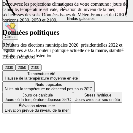
Découvrez les projections climatiques de votre commune : jours de
canicule, température estivale, élévation du niveau de la mer,
sécheresses des sols. Données issues de Météo France et du GIEC,
Brebis galeuses
horizons 2030, 2050 et 2100.
Données politiques
Climat
Résultats des élections municipales 2020, présidentielles 2022 et
législatives 2022. Couleur politique actuelle de la mairie, stabilité
politique, taux d'abstention.
Horizon temporel
2030
2050
2100
Température été
Hausse de la température moyenne en été
Nuits tropicales
Nuits où la température ne descend pas sous 20°C
Jours de canicule
Stress hydrique
Jours où la température dépasse 35°C
Jours avec sol sec en été
Élévation niveau mer
Élévation prévue du niveau de la mer