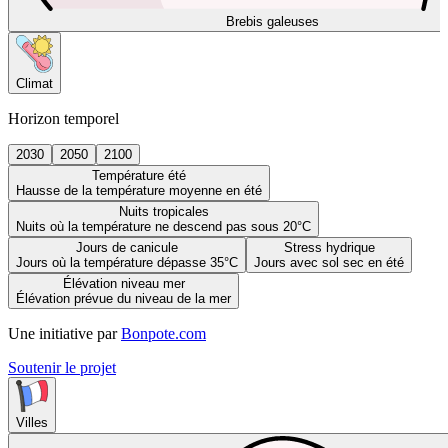
Brebis galeuses
Climat
Horizon temporel
2030
2050
2100
Température été
Hausse de la température moyenne en été
Nuits tropicales
Nuits où la température ne descend pas sous 20°C
Jours de canicule
Stress hydrique
Jours où la température dépasse 35°C
Jours avec sol sec en été
Élévation niveau mer
Élévation prévue du niveau de la mer
Une initiative par
Bonpote.com
Soutenir le projet
Villes