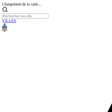
Chargement de la carte...
VILLES