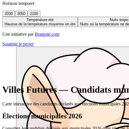
Horizon temporel
2030
2050
2100
Température été
Nuits tropic
Hausse de la température moyenne en été
Nuits où la température ne 
Une initiative par
Bonpote.com
Soutenir le projet
Villes Futures — Candidats muni
Carte interactive des candidats déclarés aux élections municipales 20
Élections municipales 2026
Consultez les candidats déclarés aux municipales 2026 dans plus de 34 0