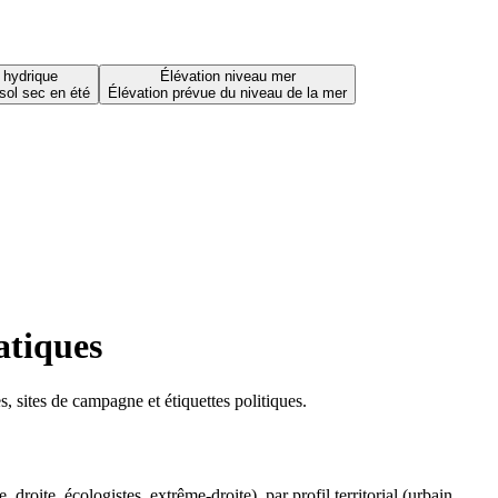
 hydrique
Élévation niveau mer
sol sec en été
Élévation prévue du niveau de la mer
atiques
 sites de campagne et étiquettes politiques.
oite, écologistes, extrême-droite), par profil territorial (urbain,