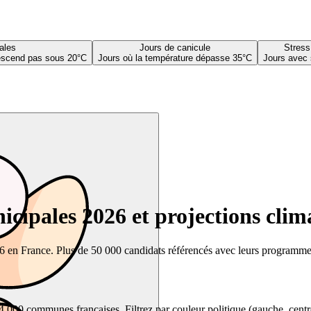
ales
Jours de canicule
Stress
descend pas sous 20°C
Jours où la température dépasse 35°C
Jours avec 
cipales 2026 et projections clim
26 en France. Plus de 50 000 candidats référencés avec leurs programmes,
00 communes françaises. Filtrez par couleur politique (gauche, centre, dr