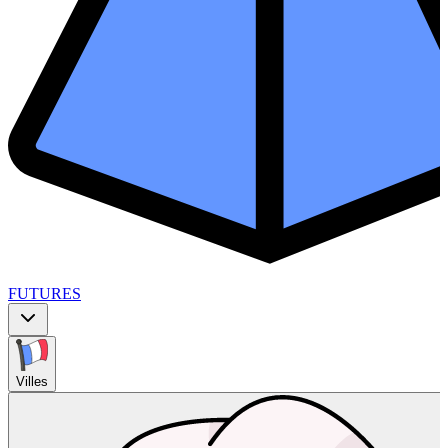
FUTURES
Villes