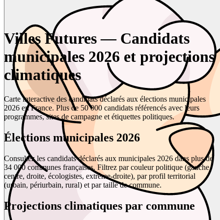
Villes Futures — Candidats
municipales 2026 et projections
climatiques
Carte interactive des candidats déclarés aux élections municipales
2026 en France. Plus de 50 000 candidats référencés avec leurs
programmes, sites de campagne et étiquettes politiques.
Élections municipales 2026
Consultez les candidats déclarés aux municipales 2026 dans plus de
34 000 communes françaises. Filtrez par couleur politique (gauche,
centre, droite, écologistes, extrême-droite), par profil territorial
(urbain, périurbain, rural) et par taille de commune.
Projections climatiques par commune