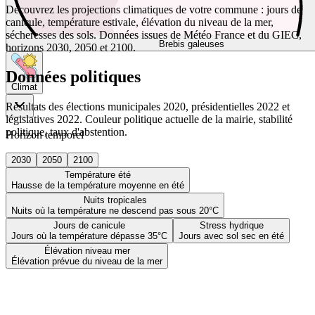
Découvrez les projections climatiques de votre commune : jours de
canicule, température estivale, élévation du niveau de la mer,
sécheresses des sols. Données issues de Météo France et du GIEC,
Brebis galeuses
horizons 2030, 2050 et 2100.
Données politiques
Climat
Résultats des élections municipales 2020, présidentielles 2022 et
législatives 2022. Couleur politique actuelle de la mairie, stabilité
politique, taux d'abstention.
Horizon temporel
2030
2050
2100
Température été
Hausse de la température moyenne en été
Nuits tropicales
Nuits où la température ne descend pas sous 20°C
Jours de canicule
Stress hydrique
Jours où la température dépasse 35°C
Jours avec sol sec en été
Élévation niveau mer
Élévation prévue du niveau de la mer