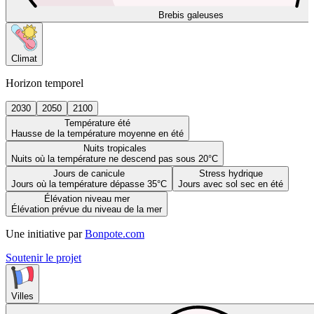
Brebis galeuses
Climat
Horizon temporel
2030
2050
2100
Température été
Hausse de la température moyenne en été
Nuits tropicales
Nuits où la température ne descend pas sous 20°C
Jours de canicule
Stress hydrique
Jours où la température dépasse 35°C
Jours avec sol sec en été
Élévation niveau mer
Élévation prévue du niveau de la mer
Une initiative par
Bonpote.com
Soutenir le projet
Villes