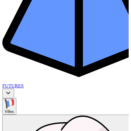
FUTURES
Villes