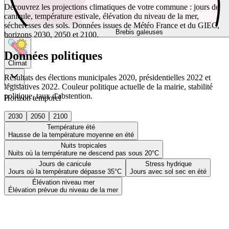
Découvrez les projections climatiques de votre commune : jours de
canicule, température estivale, élévation du niveau de la mer,
sécheresses des sols. Données issues de Météo France et du GIEC,
Brebis galeuses
horizons 2030, 2050 et 2100.
Données politiques
Climat
Résultats des élections municipales 2020, présidentielles 2022 et
législatives 2022. Couleur politique actuelle de la mairie, stabilité
politique, taux d'abstention.
Horizon temporel
2030
2050
2100
Température été
Hausse de la température moyenne en été
Nuits tropicales
Nuits où la température ne descend pas sous 20°C
Jours de canicule
Stress hydrique
Jours où la température dépasse 35°C
Jours avec sol sec en été
Élévation niveau mer
Élévation prévue du niveau de la mer