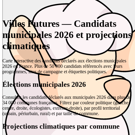
Villes Futures — Candidats
municipales 2026 et projections
climatiques
Carte interactive des candidats déclarés aux élections municipales
2026 en France. Plus de 50 000 candidats référencés avec leurs
programmes, sites de campagne et étiquettes politiques.
Élections municipales 2026
Consultez les candidats déclarés aux municipales 2026 dans plus de
34 000 communes françaises. Filtrez par couleur politique (gauche,
centre, droite, écologistes, extrême-droite), par profil territorial
(urbain, périurbain, rural) et par taille de commune.
Projections climatiques par commune