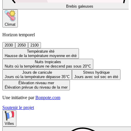
Brebis galeuses
Climat
Horizon temporel
2030
2050
2100
Température été
Hausse de la température moyenne en été
Nuits tropicales
Nuits où la température ne descend pas sous 20°C
Jours de canicule
Stress hydrique
Jours où la température dépasse 35°C
Jours avec sol sec en été
Élévation niveau mer
Élévation prévue du niveau de la mer
Une initiative par
Bonpote.com
Soutenir le projet
Villes