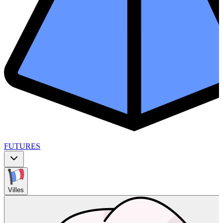
FUTURES
Villes