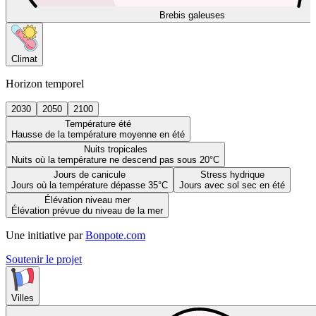
Brebis galeuses
Climat
Horizon temporel
2030
2050
2100
Température été
Hausse de la température moyenne en été
Nuits tropicales
Nuits où la température ne descend pas sous 20°C
Jours de canicule
Stress hydrique
Jours où la température dépasse 35°C
Jours avec sol sec en été
Élévation niveau mer
Élévation prévue du niveau de la mer
Une initiative par
Bonpote.com
Soutenir le projet
Villes