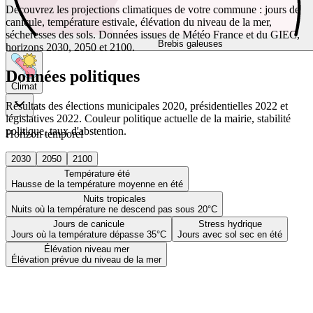
Découvrez les projections climatiques de votre commune : jours de
canicule, température estivale, élévation du niveau de la mer,
sécheresses des sols. Données issues de Météo France et du GIEC,
Brebis galeuses
horizons 2030, 2050 et 2100.
Données politiques
Climat
Résultats des élections municipales 2020, présidentielles 2022 et
législatives 2022. Couleur politique actuelle de la mairie, stabilité
politique, taux d'abstention.
Horizon temporel
2030
2050
2100
Température été
Hausse de la température moyenne en été
Nuits tropicales
Nuits où la température ne descend pas sous 20°C
Jours de canicule
Stress hydrique
Jours où la température dépasse 35°C
Jours avec sol sec en été
Élévation niveau mer
Élévation prévue du niveau de la mer