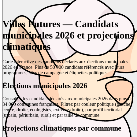
Villes Futures — Candidats
municipales 2026 et projections
climatiques
Carte interactive des candidats déclarés aux élections municipales
2026 en France. Plus de 50 000 candidats référencés avec leurs
programmes, sites de campagne et étiquettes politiques.
Élections municipales 2026
Consultez les candidats déclarés aux municipales 2026 dans plus de
34 000 communes françaises. Filtrez par couleur politique (gauche,
centre, droite, écologistes, extrême-droite), par profil territorial
(urbain, périurbain, rural) et par taille de commune.
Projections climatiques par commune