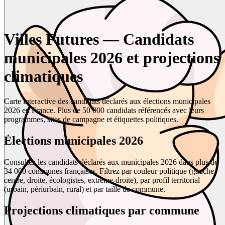
Villes Futures — Candidats
municipales 2026 et projections
climatiques
Carte interactive des candidats déclarés aux élections municipales
2026 en France. Plus de 50 000 candidats référencés avec leurs
programmes, sites de campagne et étiquettes politiques.
Élections municipales 2026
Consultez les candidats déclarés aux municipales 2026 dans plus de
34 000 communes françaises. Filtrez par couleur politique (gauche,
centre, droite, écologistes, extrême-droite), par profil territorial
(urbain, périurbain, rural) et par taille de commune.
Projections climatiques par commune