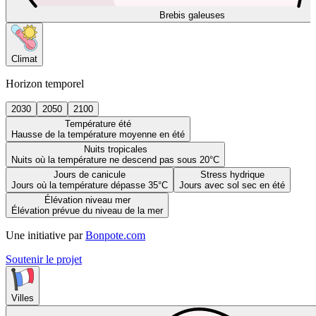
Brebis galeuses
Climat
Horizon temporel
2030
2050
2100
Température été
Hausse de la température moyenne en été
Nuits tropicales
Nuits où la température ne descend pas sous 20°C
Jours de canicule
Stress hydrique
Jours où la température dépasse 35°C
Jours avec sol sec en été
Élévation niveau mer
Élévation prévue du niveau de la mer
Une initiative par
Bonpote.com
Soutenir le projet
Villes