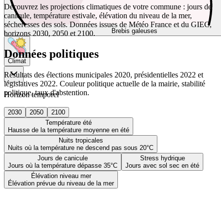
Découvrez les projections climatiques de votre commune : jours de
canicule, température estivale, élévation du niveau de la mer,
sécheresses des sols. Données issues de Météo France et du GIEC,
Brebis galeuses
horizons 2030, 2050 et 2100.
Données politiques
Climat
Résultats des élections municipales 2020, présidentielles 2022 et
législatives 2022. Couleur politique actuelle de la mairie, stabilité
politique, taux d'abstention.
Horizon temporel
2030
2050
2100
Température été
Hausse de la température moyenne en été
Nuits tropicales
Nuits où la température ne descend pas sous 20°C
Jours de canicule
Stress hydrique
Jours où la température dépasse 35°C
Jours avec sol sec en été
Élévation niveau mer
Élévation prévue du niveau de la mer