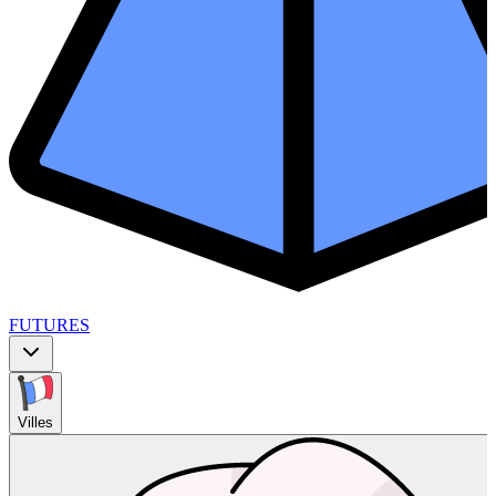
FUTURES
Villes