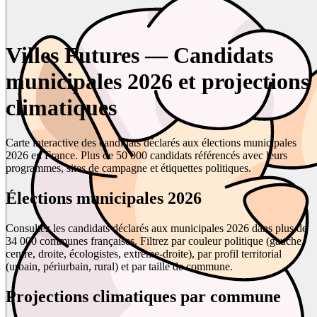
Villes Futures — Candidats
municipales 2026 et projections
climatiques
Carte interactive des candidats déclarés aux élections municipales
2026 en France. Plus de 50 000 candidats référencés avec leurs
programmes, sites de campagne et étiquettes politiques.
Élections municipales 2026
Consultez les candidats déclarés aux municipales 2026 dans plus de
34 000 communes françaises. Filtrez par couleur politique (gauche,
centre, droite, écologistes, extrême-droite), par profil territorial
(urbain, périurbain, rural) et par taille de commune.
Projections climatiques par commune