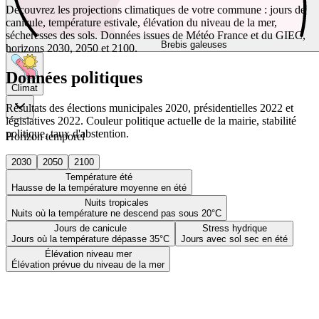
Découvrez les projections climatiques de votre commune : jours de
canicule, température estivale, élévation du niveau de la mer,
sécheresses des sols. Données issues de Météo France et du GIEC,
Brebis galeuses
horizons 2030, 2050 et 2100.
Données politiques
Climat
Résultats des élections municipales 2020, présidentielles 2022 et
législatives 2022. Couleur politique actuelle de la mairie, stabilité
politique, taux d'abstention.
Horizon temporel
2030
2050
2100
Température été
Hausse de la température moyenne en été
Nuits tropicales
Nuits où la température ne descend pas sous 20°C
Jours de canicule
Stress hydrique
Jours où la température dépasse 35°C
Jours avec sol sec en été
Élévation niveau mer
Élévation prévue du niveau de la mer