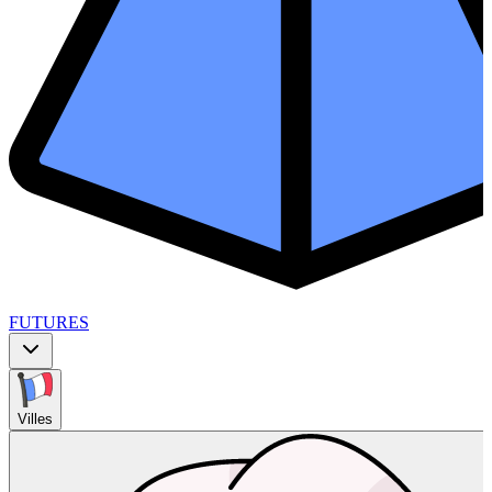
FUTURES
Villes