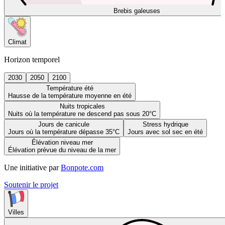
Brebis galeuses
Climat
Horizon temporel
2030
2050
2100
Température été
Hausse de la température moyenne en été
Nuits tropicales
Nuits où la température ne descend pas sous 20°C
Jours de canicule
Stress hydrique
Jours où la température dépasse 35°C
Jours avec sol sec en été
Élévation niveau mer
Élévation prévue du niveau de la mer
Une initiative par
Bonpote.com
Soutenir le projet
Villes