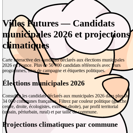
Villes Futures — Candidats
municipales 2026 et projections
climatiques
Carte interactive des candidats déclarés aux élections municipales
2026 en France. Plus de 50 000 candidats référencés avec leurs
programmes, sites de campagne et étiquettes politiques.
Élections municipales 2026
Consultez les candidats déclarés aux municipales 2026 dans plus de
34 000 communes françaises. Filtrez par couleur politique (gauche,
centre, droite, écologistes, extrême-droite), par profil territorial
(urbain, périurbain, rural) et par taille de commune.
Projections climatiques par commune