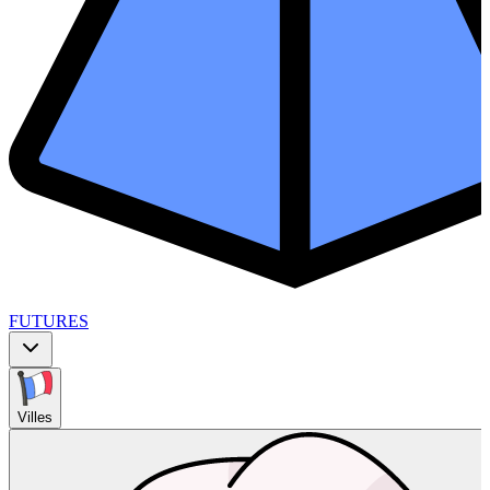
FUTURES
Villes