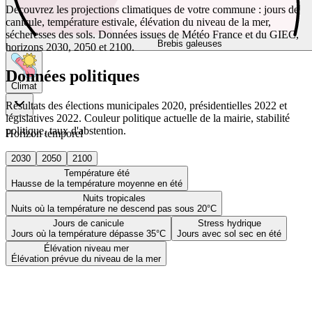
Découvrez les projections climatiques de votre commune : jours de
canicule, température estivale, élévation du niveau de la mer,
sécheresses des sols. Données issues de Météo France et du GIEC,
Brebis galeuses
horizons 2030, 2050 et 2100.
Données politiques
Climat
Résultats des élections municipales 2020, présidentielles 2022 et
législatives 2022. Couleur politique actuelle de la mairie, stabilité
politique, taux d'abstention.
Horizon temporel
2030
2050
2100
Température été
Hausse de la température moyenne en été
Nuits tropicales
Nuits où la température ne descend pas sous 20°C
Jours de canicule
Stress hydrique
Jours où la température dépasse 35°C
Jours avec sol sec en été
Élévation niveau mer
Élévation prévue du niveau de la mer