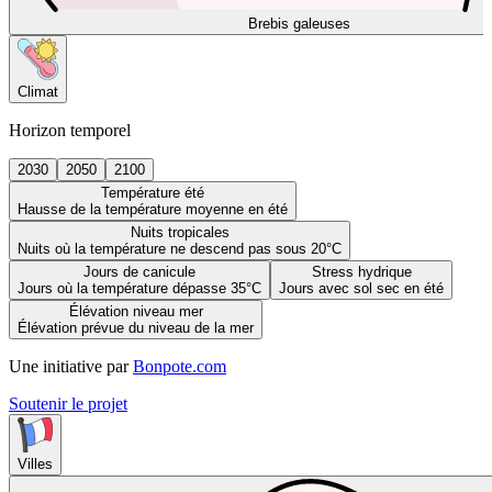
Brebis galeuses
Climat
Horizon temporel
2030
2050
2100
Température été
Hausse de la température moyenne en été
Nuits tropicales
Nuits où la température ne descend pas sous 20°C
Jours de canicule
Stress hydrique
Jours où la température dépasse 35°C
Jours avec sol sec en été
Élévation niveau mer
Élévation prévue du niveau de la mer
Une initiative par
Bonpote.com
Soutenir le projet
Villes