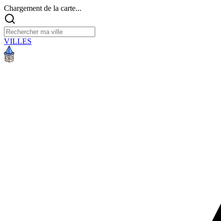
Chargement de la carte...
VILLES