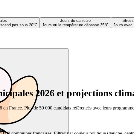
ales
Jours de canicule
Stress
descend pas sous 20°C
Jours où la température dépasse 35°C
Jours avec 
cipales 2026 et projections clim
26 en France. Plus de 50 000 candidats référencés avec leurs programmes,
00 communes françaises. Filtrez par couleur politique (gauche, centre, dr