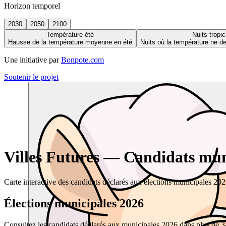
Horizon temporel
2030
2050
2100
Température été
Nuits tropic
Hausse de la température moyenne en été
Nuits où la température ne 
Une initiative par
Bonpote.com
Soutenir le projet
Villes Futures — Candidats muni
Carte interactive des candidats déclarés aux élections municipales 20
Élections municipales 2026
Consultez les candidats déclarés aux municipales 2026 dans plus de 34 0