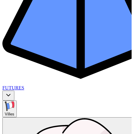
FUTURES
Villes