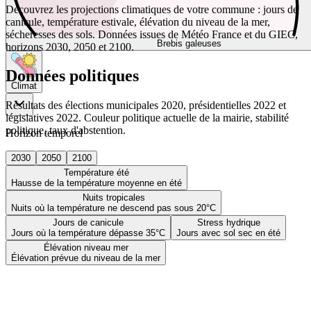
Découvrez les projections climatiques de votre commune : jours de
canicule, température estivale, élévation du niveau de la mer,
sécheresses des sols. Données issues de Météo France et du GIEC,
Brebis galeuses
horizons 2030, 2050 et 2100.
Données politiques
Climat
Résultats des élections municipales 2020, présidentielles 2022 et
législatives 2022. Couleur politique actuelle de la mairie, stabilité
politique, taux d'abstention.
Horizon temporel
2030
2050
2100
Température été
Hausse de la température moyenne en été
Nuits tropicales
Nuits où la température ne descend pas sous 20°C
Jours de canicule
Stress hydrique
Jours où la température dépasse 35°C
Jours avec sol sec en été
Élévation niveau mer
Élévation prévue du niveau de la mer