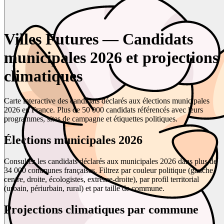
Villes Futures — Candidats
municipales 2026 et projections
climatiques
Carte interactive des candidats déclarés aux élections municipales
2026 en France. Plus de 50 000 candidats référencés avec leurs
programmes, sites de campagne et étiquettes politiques.
Élections municipales 2026
Consultez les candidats déclarés aux municipales 2026 dans plus de
34 000 communes françaises. Filtrez par couleur politique (gauche,
centre, droite, écologistes, extrême-droite), par profil territorial
(urbain, périurbain, rural) et par taille de commune.
Projections climatiques par commune