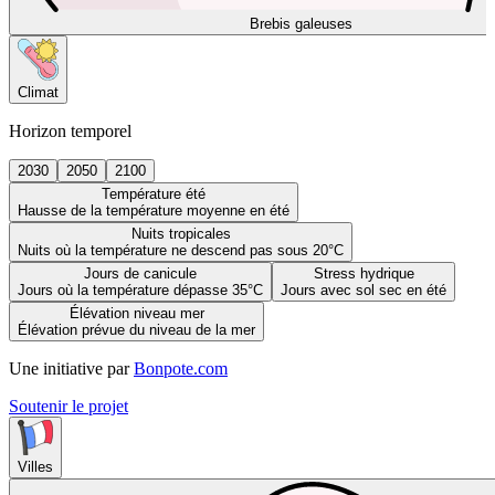
Brebis galeuses
Climat
Horizon temporel
2030
2050
2100
Température été
Hausse de la température moyenne en été
Nuits tropicales
Nuits où la température ne descend pas sous 20°C
Jours de canicule
Stress hydrique
Jours où la température dépasse 35°C
Jours avec sol sec en été
Élévation niveau mer
Élévation prévue du niveau de la mer
Une initiative par
Bonpote.com
Soutenir le projet
Villes