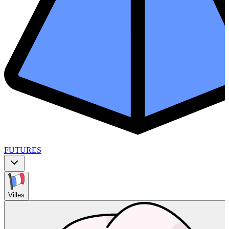
FUTURES
Villes