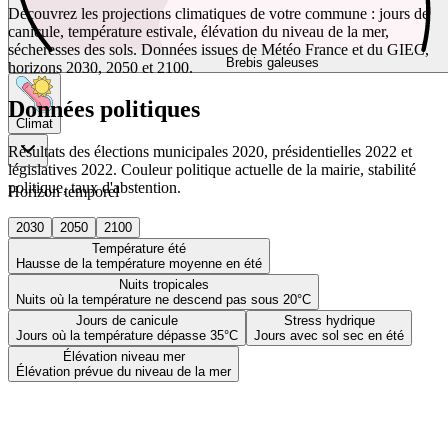
Découvrez les projections climatiques de votre commune : jours de
canicule, température estivale, élévation du niveau de la mer,
sécheresses des sols. Données issues de Météo France et du GIEC,
Brebis galeuses
horizons 2030, 2050 et 2100.
Données politiques
Climat
Résultats des élections municipales 2020, présidentielles 2022 et
législatives 2022. Couleur politique actuelle de la mairie, stabilité
politique, taux d'abstention.
Horizon temporel
2030
2050
2100
Température été
Hausse de la température moyenne en été
Nuits tropicales
Nuits où la température ne descend pas sous 20°C
Jours de canicule
Stress hydrique
Jours où la température dépasse 35°C
Jours avec sol sec en été
Élévation niveau mer
Élévation prévue du niveau de la mer