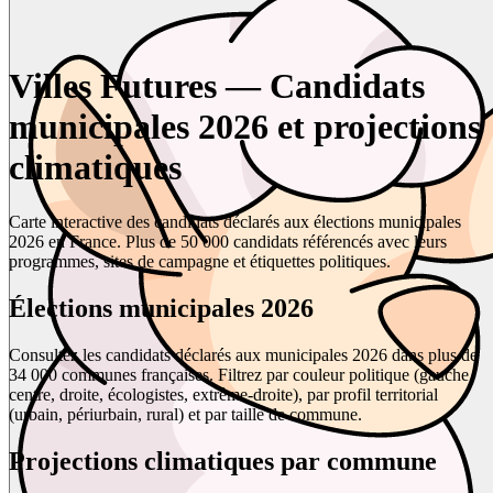
Villes Futures — Candidats
municipales 2026 et projections
climatiques
Carte interactive des candidats déclarés aux élections municipales
2026 en France. Plus de 50 000 candidats référencés avec leurs
programmes, sites de campagne et étiquettes politiques.
Élections municipales 2026
Consultez les candidats déclarés aux municipales 2026 dans plus de
34 000 communes françaises. Filtrez par couleur politique (gauche,
centre, droite, écologistes, extrême-droite), par profil territorial
(urbain, périurbain, rural) et par taille de commune.
Projections climatiques par commune