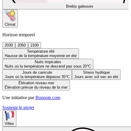
Brebis galeuses
Climat
Horizon temporel
2030
2050
2100
Température été
Hausse de la température moyenne en été
Nuits tropicales
Nuits où la température ne descend pas sous 20°C
Jours de canicule
Stress hydrique
Jours où la température dépasse 35°C
Jours avec sol sec en été
Élévation niveau mer
Élévation prévue du niveau de la mer
Une initiative par
Bonpote.com
Soutenir le projet
Villes