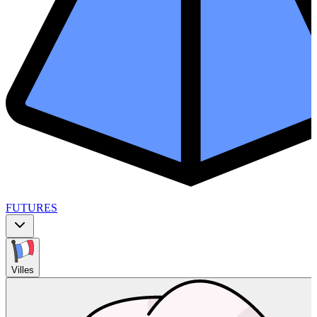
FUTURES
Villes