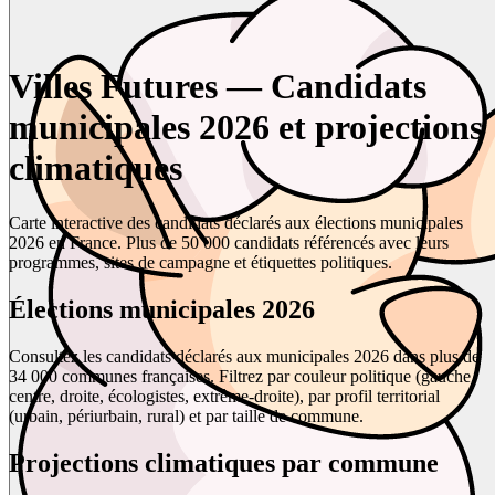
Villes Futures — Candidats
municipales 2026 et projections
climatiques
Carte interactive des candidats déclarés aux élections municipales
2026 en France. Plus de 50 000 candidats référencés avec leurs
programmes, sites de campagne et étiquettes politiques.
Élections municipales 2026
Consultez les candidats déclarés aux municipales 2026 dans plus de
34 000 communes françaises. Filtrez par couleur politique (gauche,
centre, droite, écologistes, extrême-droite), par profil territorial
(urbain, périurbain, rural) et par taille de commune.
Projections climatiques par commune