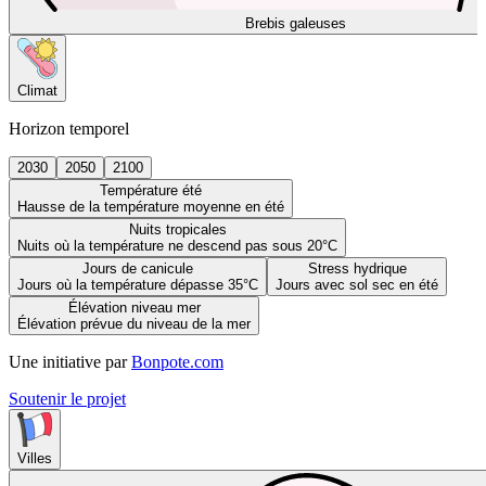
Brebis galeuses
Climat
Horizon temporel
2030
2050
2100
Température été
Hausse de la température moyenne en été
Nuits tropicales
Nuits où la température ne descend pas sous 20°C
Jours de canicule
Stress hydrique
Jours où la température dépasse 35°C
Jours avec sol sec en été
Élévation niveau mer
Élévation prévue du niveau de la mer
Une initiative par
Bonpote.com
Soutenir le projet
Villes