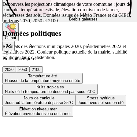
Découvrez les projections climatiques de votre commune : jours de
canicule, température estivale, élévation du niveau de la mer,
sécheresses des sols. Données issues de Météo France et du GIEC,
Brebis galeuses
horizons 2030, 2050 et 2100.
Données politiques
Climat
Résultats des élections municipales 2020, présidentielles 2022 et
législatives 2022. Couleur politique actuelle de la mairie, stabilité
politique, taux d'abstention.
Horizon temporel
2030
2050
2100
Température été
Hausse de la température moyenne en été
Nuits tropicales
Nuits où la température ne descend pas sous 20°C
Jours de canicule
Stress hydrique
Jours où la température dépasse 35°C
Jours avec sol sec en été
Élévation niveau mer
Élévation prévue du niveau de la mer