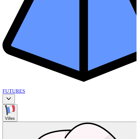
FUTURES
Villes