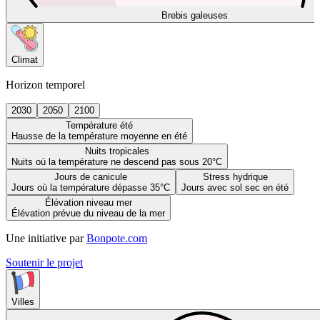
Brebis galeuses
Climat
Horizon temporel
2030
2050
2100
Température été
Hausse de la température moyenne en été
Nuits tropicales
Nuits où la température ne descend pas sous 20°C
Jours de canicule
Stress hydrique
Jours où la température dépasse 35°C
Jours avec sol sec en été
Élévation niveau mer
Élévation prévue du niveau de la mer
Une initiative par
Bonpote.com
Soutenir le projet
Villes