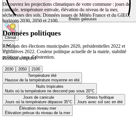
Découvrez les projections climatiques de votre commune : jours de
canicule, température estivale, élévation du niveau de la mer,
sécheresses des sols. Données issues de Météo France et du GIEC,
Brebis galeuses
horizons 2030, 2050 et 2100.
Données politiques
Climat
Résultats des élections municipales 2020, présidentielles 2022 et
législatives 2022. Couleur politique actuelle de la mairie, stabilité
politique, taux d'abstention.
Horizon temporel
2030
2050
2100
Température été
Hausse de la température moyenne en été
Nuits tropicales
Nuits où la température ne descend pas sous 20°C
Jours de canicule
Stress hydrique
Jours où la température dépasse 35°C
Jours avec sol sec en été
Élévation niveau mer
Élévation prévue du niveau de la mer