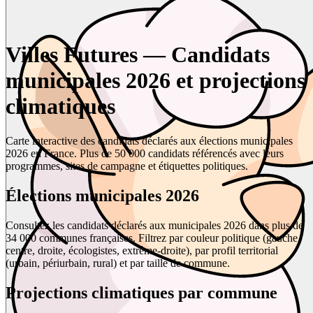
Villes Futures — Candidats
municipales 2026 et projections
climatiques
Carte interactive des candidats déclarés aux élections municipales
2026 en France. Plus de 50 000 candidats référencés avec leurs
programmes, sites de campagne et étiquettes politiques.
Élections municipales 2026
Consultez les candidats déclarés aux municipales 2026 dans plus de
34 000 communes françaises. Filtrez par couleur politique (gauche,
centre, droite, écologistes, extrême-droite), par profil territorial
(urbain, périurbain, rural) et par taille de commune.
Projections climatiques par commune