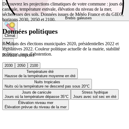
Découvrez les projections climatiques de votre commune : jours de
canicule, température estivale, élévation du niveau de la mer,
sécheresses des sols. Données issues de Météo France et du GIEC,
Brebis galeuses
horizons 2030, 2050 et 2100.
Données politiques
Climat
Résultats des élections municipales 2020, présidentielles 2022 et
législatives 2022. Couleur politique actuelle de la mairie, stabilité
politique, taux d'abstention.
Horizon temporel
2030
2050
2100
Température été
Hausse de la température moyenne en été
Nuits tropicales
Nuits où la température ne descend pas sous 20°C
Jours de canicule
Stress hydrique
Jours où la température dépasse 35°C
Jours avec sol sec en été
Élévation niveau mer
Élévation prévue du niveau de la mer