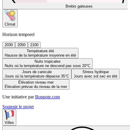
Brebis galeuses
Climat
Horizon temporel
2030
2050
2100
Température été
Hausse de la température moyenne en été
Nuits tropicales
Nuits où la température ne descend pas sous 20°C
Jours de canicule
Stress hydrique
Jours où la température dépasse 35°C
Jours avec sol sec en été
Élévation niveau mer
Élévation prévue du niveau de la mer
Une initiative par
Bonpote.com
Soutenir le projet
Villes