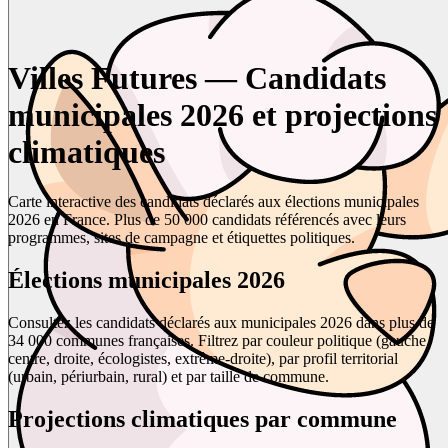
Villes Futures — Candidats
municipales 2026 et projections
climatiques
Carte interactive des candidats déclarés aux élections municipales
2026 en France. Plus de 50 000 candidats référencés avec leurs
programmes, sites de campagne et étiquettes politiques.
Élections municipales 2026
Consultez les candidats déclarés aux municipales 2026 dans plus de
34 000 communes françaises. Filtrez par couleur politique (gauche,
centre, droite, écologistes, extrême-droite), par profil territorial
(urbain, périurbain, rural) et par taille de commune.
Projections climatiques par commune