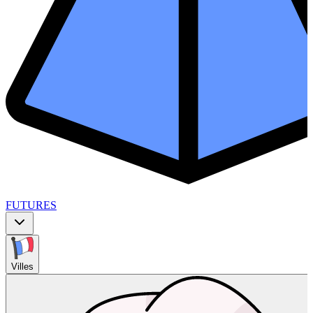
FUTURES
Villes