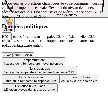
Découvrez les projections climatiques de votre commune : jours de
canicule, température estivale, élévation du niveau de la mer,
sécheresses des sols. Données issues de Météo France et du GIEC,
Brebis galeuses
horizons 2030, 2050 et 2100.
Données politiques
Climat
Résultats des élections municipales 2020, présidentielles 2022 et
législatives 2022. Couleur politique actuelle de la mairie, stabilité
politique, taux d'abstention.
Horizon temporel
2030
2050
2100
Température été
Hausse de la température moyenne en été
Nuits tropicales
Nuits où la température ne descend pas sous 20°C
Jours de canicule
Stress hydrique
Jours où la température dépasse 35°C
Jours avec sol sec en été
Élévation niveau mer
Élévation prévue du niveau de la mer