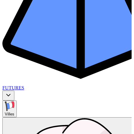
FUTURES
Villes