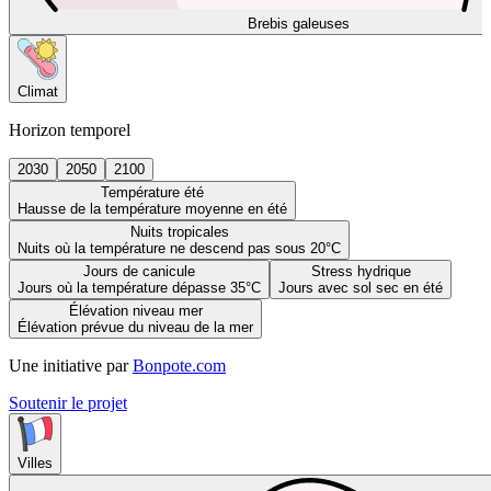
Brebis galeuses
Climat
Horizon temporel
2030
2050
2100
Température été
Hausse de la température moyenne en été
Nuits tropicales
Nuits où la température ne descend pas sous 20°C
Jours de canicule
Stress hydrique
Jours où la température dépasse 35°C
Jours avec sol sec en été
Élévation niveau mer
Élévation prévue du niveau de la mer
Une initiative par
Bonpote.com
Soutenir le projet
Villes