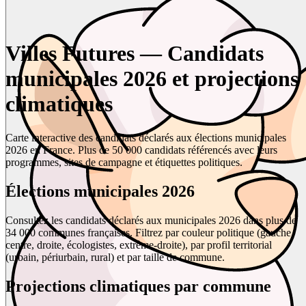
Villes Futures — Candidats
municipales 2026 et projections
climatiques
Carte interactive des candidats déclarés aux élections municipales
2026 en France. Plus de 50 000 candidats référencés avec leurs
programmes, sites de campagne et étiquettes politiques.
Élections municipales 2026
Consultez les candidats déclarés aux municipales 2026 dans plus de
34 000 communes françaises. Filtrez par couleur politique (gauche,
centre, droite, écologistes, extrême-droite), par profil territorial
(urbain, périurbain, rural) et par taille de commune.
Projections climatiques par commune