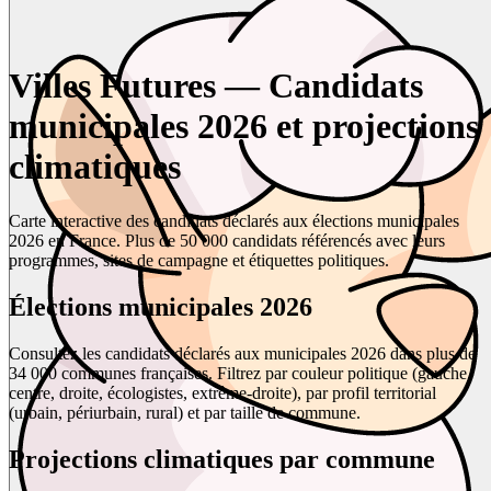
Villes Futures — Candidats
municipales 2026 et projections
climatiques
Carte interactive des candidats déclarés aux élections municipales
2026 en France. Plus de 50 000 candidats référencés avec leurs
programmes, sites de campagne et étiquettes politiques.
Élections municipales 2026
Consultez les candidats déclarés aux municipales 2026 dans plus de
34 000 communes françaises. Filtrez par couleur politique (gauche,
centre, droite, écologistes, extrême-droite), par profil territorial
(urbain, périurbain, rural) et par taille de commune.
Projections climatiques par commune