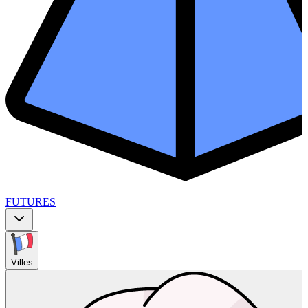
FUTURES
Villes