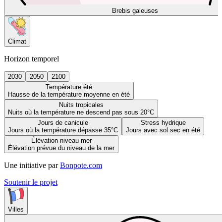
Brebis galeuses
Climat
Horizon temporel
2030
2050
2100
Température été
Hausse de la température moyenne en été
Nuits tropicales
Nuits où la température ne descend pas sous 20°C
Jours de canicule
Stress hydrique
Jours où la température dépasse 35°C
Jours avec sol sec en été
Élévation niveau mer
Élévation prévue du niveau de la mer
Une initiative par
Bonpote.com
Soutenir le projet
Villes