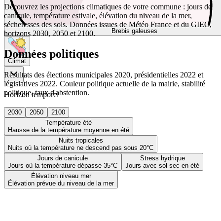
Découvrez les projections climatiques de votre commune : jours de
canicule, température estivale, élévation du niveau de la mer,
sécheresses des sols. Données issues de Météo France et du GIEC,
Brebis galeuses
horizons 2030, 2050 et 2100.
Données politiques
Climat
Résultats des élections municipales 2020, présidentielles 2022 et
législatives 2022. Couleur politique actuelle de la mairie, stabilité
politique, taux d'abstention.
Horizon temporel
2030
2050
2100
Température été
Hausse de la température moyenne en été
Nuits tropicales
Nuits où la température ne descend pas sous 20°C
Jours de canicule
Stress hydrique
Jours où la température dépasse 35°C
Jours avec sol sec en été
Élévation niveau mer
Élévation prévue du niveau de la mer