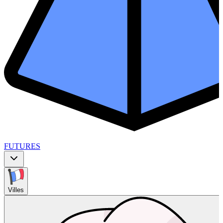
FUTURES
Villes