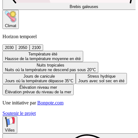
Brebis galeuses
Climat
Horizon temporel
2030
2050
2100
Température été
Hausse de la température moyenne en été
Nuits tropicales
Nuits où la température ne descend pas sous 20°C
Jours de canicule
Stress hydrique
Jours où la température dépasse 35°C
Jours avec sol sec en été
Élévation niveau mer
Élévation prévue du niveau de la mer
Une initiative par
Bonpote.com
Soutenir le projet
Villes