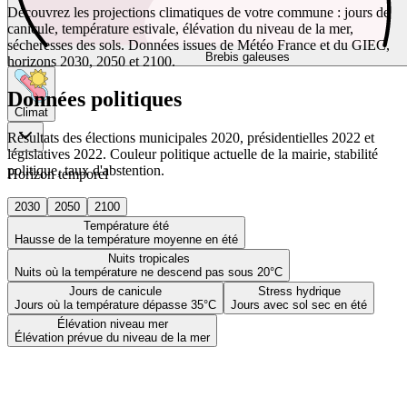
Découvrez les projections climatiques de votre commune : jours de
canicule, température estivale, élévation du niveau de la mer,
sécheresses des sols. Données issues de Météo France et du GIEC,
Brebis galeuses
horizons 2030, 2050 et 2100.
Données politiques
Climat
Résultats des élections municipales 2020, présidentielles 2022 et
législatives 2022. Couleur politique actuelle de la mairie, stabilité
politique, taux d'abstention.
Horizon temporel
2030
2050
2100
Température été
Hausse de la température moyenne en été
Nuits tropicales
Nuits où la température ne descend pas sous 20°C
Jours de canicule
Stress hydrique
Jours où la température dépasse 35°C
Jours avec sol sec en été
Élévation niveau mer
Élévation prévue du niveau de la mer