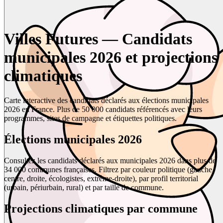
Villes Futures — Candidats
municipales 2026 et projections
climatiques
Carte interactive des candidats déclarés aux élections municipales
2026 en France. Plus de 50 000 candidats référencés avec leurs
programmes, sites de campagne et étiquettes politiques.
Élections municipales 2026
Consultez les candidats déclarés aux municipales 2026 dans plus de
34 000 communes françaises. Filtrez par couleur politique (gauche,
centre, droite, écologistes, extrême-droite), par profil territorial
(urbain, périurbain, rural) et par taille de commune.
Projections climatiques par commune