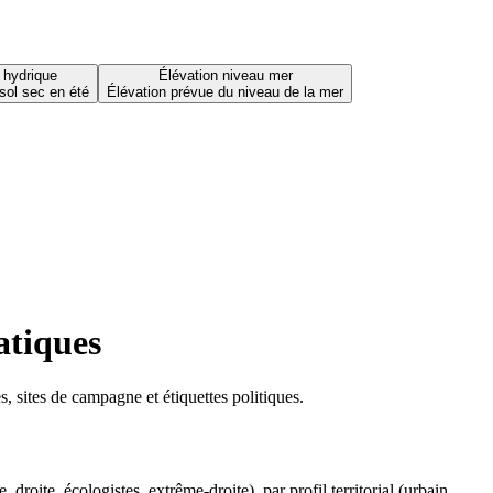
 hydrique
Élévation niveau mer
sol sec en été
Élévation prévue du niveau de la mer
atiques
 sites de campagne et étiquettes politiques.
oite, écologistes, extrême-droite), par profil territorial (urbain,