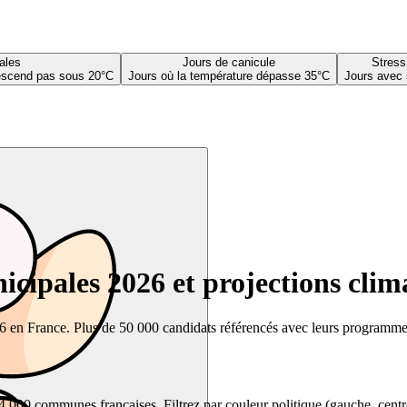
ales
Jours de canicule
Stress
descend pas sous 20°C
Jours où la température dépasse 35°C
Jours avec 
cipales 2026 et projections clim
26 en France. Plus de 50 000 candidats référencés avec leurs programmes,
00 communes françaises. Filtrez par couleur politique (gauche, centre, dr