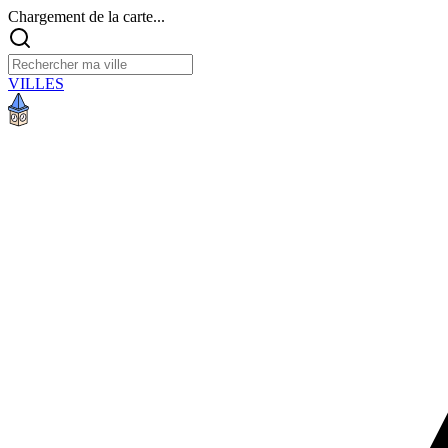
Chargement de la carte...
VILLES