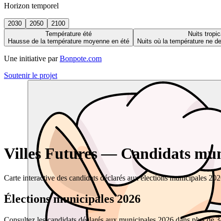
Horizon temporel
2030
2050
2100
Température été
Nuits tropic
Hausse de la température moyenne en été
Nuits où la température ne 
Une initiative par
Bonpote.com
Soutenir le projet
Villes Futures — Candidats muni
Carte interactive des candidats déclarés aux élections municipales 20
Élections municipales 2026
Consultez les candidats déclarés aux municipales 2026 dans plus de 34 0