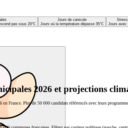
ales
Jours de canicule
Stress
descend pas sous 20°C
Jours où la température dépasse 35°C
Jours avec 
cipales 2026 et projections clim
26 en France. Plus de 50 000 candidats référencés avec leurs programmes,
00 communes françaises. Filtrez par couleur politique (gauche, centre, dr