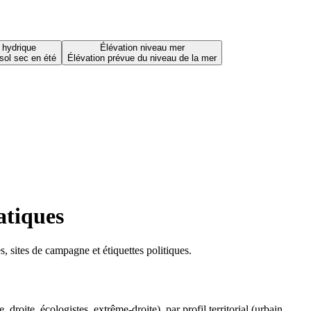
 hydrique
Élévation niveau mer
sol sec en été
Élévation prévue du niveau de la mer
atiques
 sites de campagne et étiquettes politiques.
oite, écologistes, extrême-droite), par profil territorial (urbain,