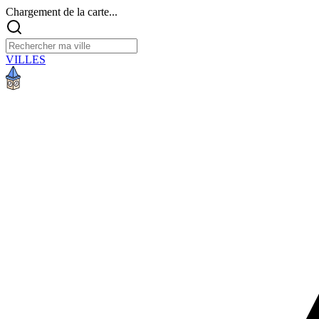
Chargement de la carte...
VILLES