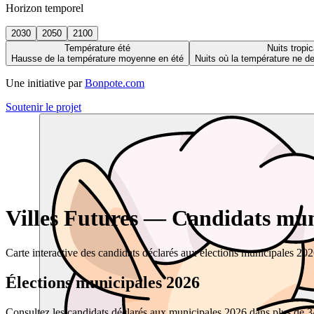
Horizon temporel
2030
2050
2100
Température été
Nuits tropic
Hausse de la température moyenne en été
Nuits où la température ne 
Une initiative par
Bonpote.com
Soutenir le projet
Villes Futures — Candidats muni
Carte interactive des candidats déclarés aux élections municipales 20
Élections municipales 2026
Consultez les candidats déclarés aux municipales 2026 dans plus de 34 0