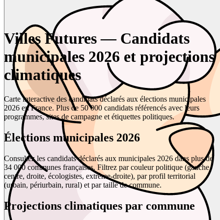
Villes Futures — Candidats
municipales 2026 et projections
climatiques
Carte interactive des candidats déclarés aux élections municipales
2026 en France. Plus de 50 000 candidats référencés avec leurs
programmes, sites de campagne et étiquettes politiques.
Élections municipales 2026
Consultez les candidats déclarés aux municipales 2026 dans plus de
34 000 communes françaises. Filtrez par couleur politique (gauche,
centre, droite, écologistes, extrême-droite), par profil territorial
(urbain, périurbain, rural) et par taille de commune.
Projections climatiques par commune