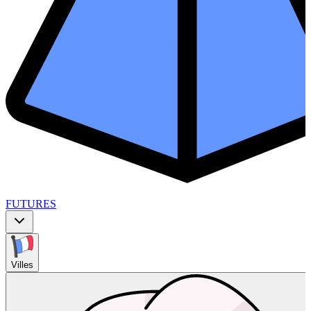
FUTURES
Villes