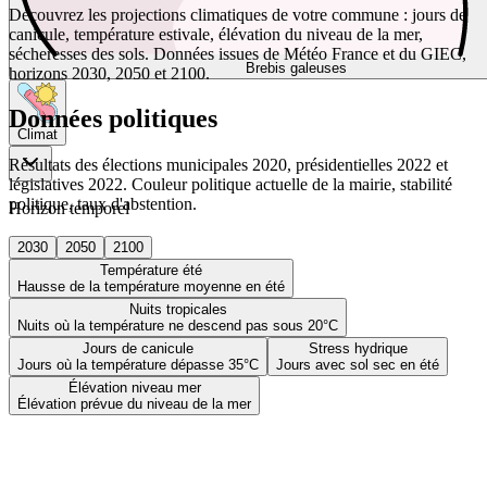
Découvrez les projections climatiques de votre commune : jours de
canicule, température estivale, élévation du niveau de la mer,
sécheresses des sols. Données issues de Météo France et du GIEC,
Brebis galeuses
horizons 2030, 2050 et 2100.
Données politiques
Climat
Résultats des élections municipales 2020, présidentielles 2022 et
législatives 2022. Couleur politique actuelle de la mairie, stabilité
politique, taux d'abstention.
Horizon temporel
2030
2050
2100
Température été
Hausse de la température moyenne en été
Nuits tropicales
Nuits où la température ne descend pas sous 20°C
Jours de canicule
Stress hydrique
Jours où la température dépasse 35°C
Jours avec sol sec en été
Élévation niveau mer
Élévation prévue du niveau de la mer