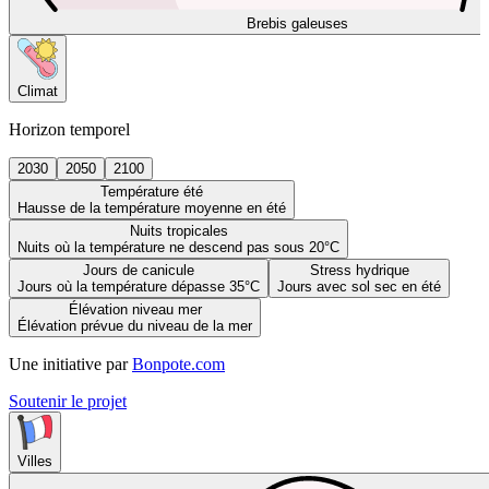
Brebis galeuses
Climat
Horizon temporel
2030
2050
2100
Température été
Hausse de la température moyenne en été
Nuits tropicales
Nuits où la température ne descend pas sous 20°C
Jours de canicule
Stress hydrique
Jours où la température dépasse 35°C
Jours avec sol sec en été
Élévation niveau mer
Élévation prévue du niveau de la mer
Une initiative par
Bonpote.com
Soutenir le projet
Villes