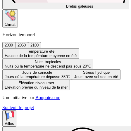
Brebis galeuses
Climat
Horizon temporel
2030
2050
2100
Température été
Hausse de la température moyenne en été
Nuits tropicales
Nuits où la température ne descend pas sous 20°C
Jours de canicule
Stress hydrique
Jours où la température dépasse 35°C
Jours avec sol sec en été
Élévation niveau mer
Élévation prévue du niveau de la mer
Une initiative par
Bonpote.com
Soutenir le projet
Villes