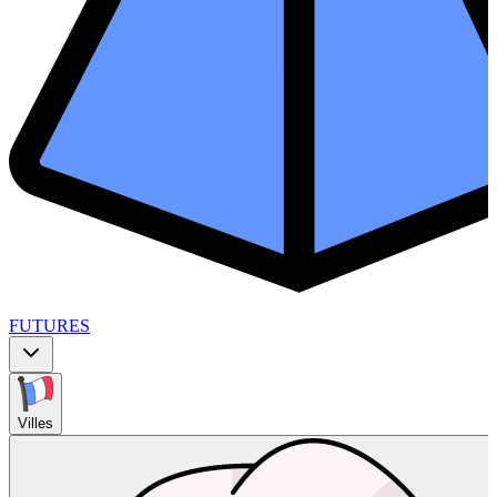
FUTURES
Villes