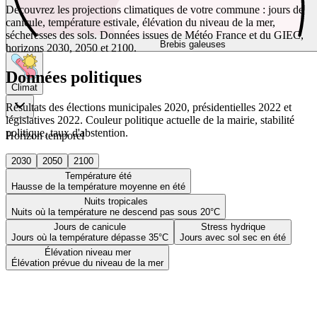
Découvrez les projections climatiques de votre commune : jours de
canicule, température estivale, élévation du niveau de la mer,
sécheresses des sols. Données issues de Météo France et du GIEC,
Brebis galeuses
horizons 2030, 2050 et 2100.
Données politiques
Climat
Résultats des élections municipales 2020, présidentielles 2022 et
législatives 2022. Couleur politique actuelle de la mairie, stabilité
politique, taux d'abstention.
Horizon temporel
2030
2050
2100
Température été
Hausse de la température moyenne en été
Nuits tropicales
Nuits où la température ne descend pas sous 20°C
Jours de canicule
Stress hydrique
Jours où la température dépasse 35°C
Jours avec sol sec en été
Élévation niveau mer
Élévation prévue du niveau de la mer