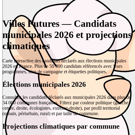
Villes Futures — Candidats
municipales 2026 et projections
climatiques
Carte interactive des candidats déclarés aux élections municipales
2026 en France. Plus de 50 000 candidats référencés avec leurs
programmes, sites de campagne et étiquettes politiques.
Élections municipales 2026
Consultez les candidats déclarés aux municipales 2026 dans plus de
34 000 communes françaises. Filtrez par couleur politique (gauche,
centre, droite, écologistes, extrême-droite), par profil territorial
(urbain, périurbain, rural) et par taille de commune.
Projections climatiques par commune