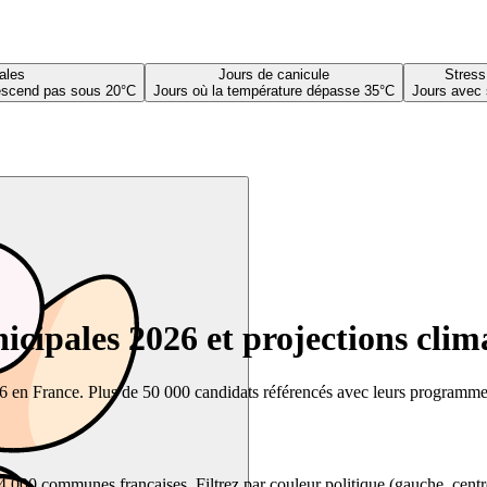
ales
Jours de canicule
Stress
descend pas sous 20°C
Jours où la température dépasse 35°C
Jours avec 
cipales 2026 et projections clim
26 en France. Plus de 50 000 candidats référencés avec leurs programmes,
00 communes françaises. Filtrez par couleur politique (gauche, centre, dr