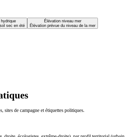
 hydrique
Élévation niveau mer
sol sec en été
Élévation prévue du niveau de la mer
atiques
 sites de campagne et étiquettes politiques.
oite, écologistes, extrême-droite), par profil territorial (urbain,