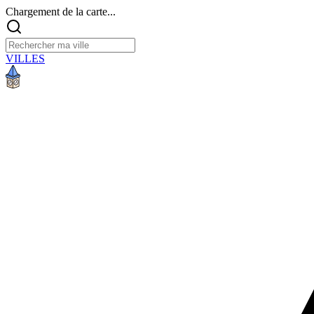
Chargement de la carte...
VILLES