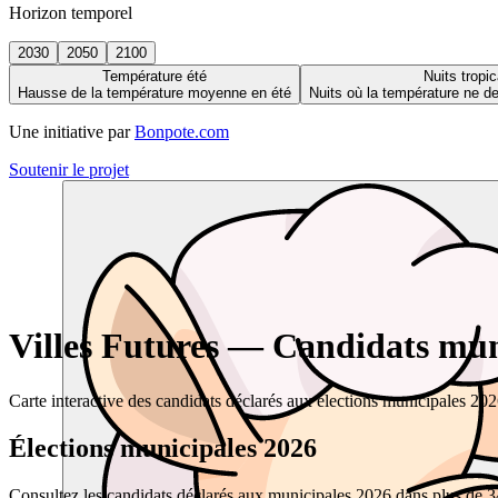
Horizon temporel
2030
2050
2100
Température été
Nuits tropic
Hausse de la température moyenne en été
Nuits où la température ne 
Une initiative par
Bonpote.com
Soutenir le projet
Villes Futures — Candidats muni
Carte interactive des candidats déclarés aux élections municipales 20
Élections municipales 2026
Consultez les candidats déclarés aux municipales 2026 dans plus de 34 0