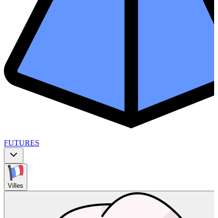
FUTURES
Villes