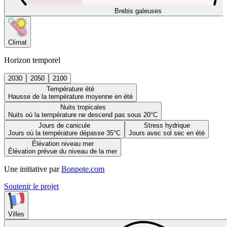
Brebis galeuses
Climat
Horizon temporel
2030
2050
2100
Température été
Hausse de la température moyenne en été
Nuits tropicales
Nuits où la température ne descend pas sous 20°C
Jours de canicule
Stress hydrique
Jours où la température dépasse 35°C
Jours avec sol sec en été
Élévation niveau mer
Élévation prévue du niveau de la mer
Une initiative par
Bonpote.com
Soutenir le projet
Villes