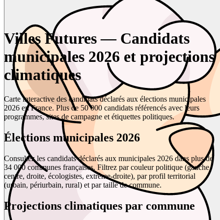
Villes Futures — Candidats
municipales 2026 et projections
climatiques
Carte interactive des candidats déclarés aux élections municipales
2026 en France. Plus de 50 000 candidats référencés avec leurs
programmes, sites de campagne et étiquettes politiques.
Élections municipales 2026
Consultez les candidats déclarés aux municipales 2026 dans plus de
34 000 communes françaises. Filtrez par couleur politique (gauche,
centre, droite, écologistes, extrême-droite), par profil territorial
(urbain, périurbain, rural) et par taille de commune.
Projections climatiques par commune