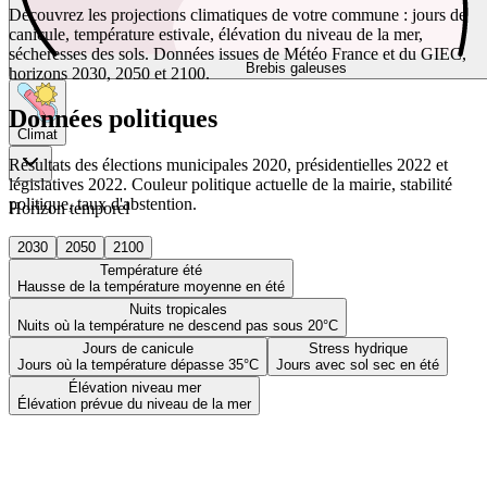
Découvrez les projections climatiques de votre commune : jours de
canicule, température estivale, élévation du niveau de la mer,
sécheresses des sols. Données issues de Météo France et du GIEC,
Brebis galeuses
horizons 2030, 2050 et 2100.
Données politiques
Climat
Résultats des élections municipales 2020, présidentielles 2022 et
législatives 2022. Couleur politique actuelle de la mairie, stabilité
politique, taux d'abstention.
Horizon temporel
2030
2050
2100
Température été
Hausse de la température moyenne en été
Nuits tropicales
Nuits où la température ne descend pas sous 20°C
Jours de canicule
Stress hydrique
Jours où la température dépasse 35°C
Jours avec sol sec en été
Élévation niveau mer
Élévation prévue du niveau de la mer