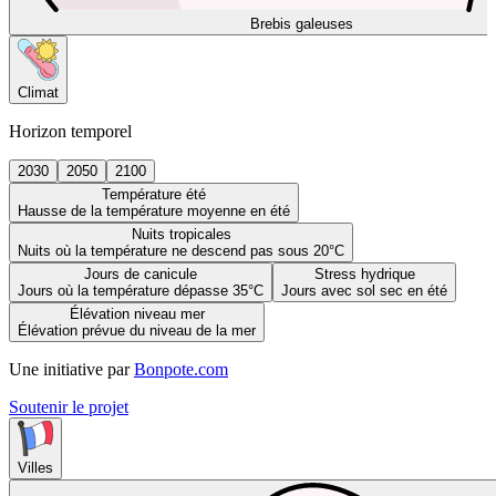
Brebis galeuses
Climat
Horizon temporel
2030
2050
2100
Température été
Hausse de la température moyenne en été
Nuits tropicales
Nuits où la température ne descend pas sous 20°C
Jours de canicule
Stress hydrique
Jours où la température dépasse 35°C
Jours avec sol sec en été
Élévation niveau mer
Élévation prévue du niveau de la mer
Une initiative par
Bonpote.com
Soutenir le projet
Villes