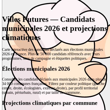
Villes Futures — Candidats
municipales 2026 et projections
climatiques
Carte interactive des candidats déclarés aux élections municipales
2026 en France. Plus de 50 000 candidats référencés avec leurs
programmes, sites de campagne et étiquettes politiques.
Élections municipales 2026
Consultez les candidats déclarés aux municipales 2026 dans plus de
34 000 communes françaises. Filtrez par couleur politique (gauche,
centre, droite, écologistes, extrême-droite), par profil territorial
(urbain, périurbain, rural) et par taille de commune.
Projections climatiques par commune