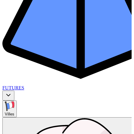
FUTURES
Villes