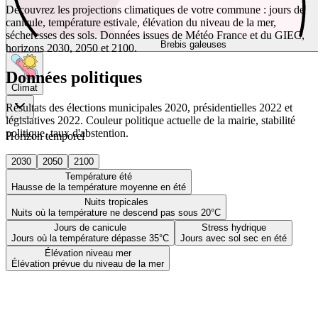
Découvrez les projections climatiques de votre commune : jours de
canicule, température estivale, élévation du niveau de la mer,
sécheresses des sols. Données issues de Météo France et du GIEC,
Brebis galeuses
horizons 2030, 2050 et 2100.
Données politiques
Climat
Résultats des élections municipales 2020, présidentielles 2022 et
législatives 2022. Couleur politique actuelle de la mairie, stabilité
politique, taux d'abstention.
Horizon temporel
2030
2050
2100
Température été
Hausse de la température moyenne en été
Nuits tropicales
Nuits où la température ne descend pas sous 20°C
Jours de canicule
Stress hydrique
Jours où la température dépasse 35°C
Jours avec sol sec en été
Élévation niveau mer
Élévation prévue du niveau de la mer