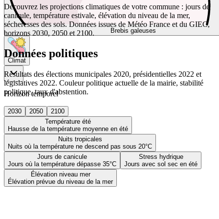
Découvrez les projections climatiques de votre commune : jours de
canicule, température estivale, élévation du niveau de la mer,
sécheresses des sols. Données issues de Météo France et du GIEC,
Brebis galeuses
horizons 2030, 2050 et 2100.
Données politiques
Climat
Résultats des élections municipales 2020, présidentielles 2022 et
législatives 2022. Couleur politique actuelle de la mairie, stabilité
politique, taux d'abstention.
Horizon temporel
2030
2050
2100
Température été
Hausse de la température moyenne en été
Nuits tropicales
Nuits où la température ne descend pas sous 20°C
Jours de canicule
Stress hydrique
Jours où la température dépasse 35°C
Jours avec sol sec en été
Élévation niveau mer
Élévation prévue du niveau de la mer