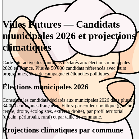
Villes Futures — Candidats
municipales 2026 et projections
climatiques
Carte interactive des candidats déclarés aux élections municipales
2026 en France. Plus de 50 000 candidats référencés avec leurs
programmes, sites de campagne et étiquettes politiques.
Élections municipales 2026
Consultez les candidats déclarés aux municipales 2026 dans plus de
34 000 communes françaises. Filtrez par couleur politique (gauche,
centre, droite, écologistes, extrême-droite), par profil territorial
(urbain, périurbain, rural) et par taille de commune.
Projections climatiques par commune