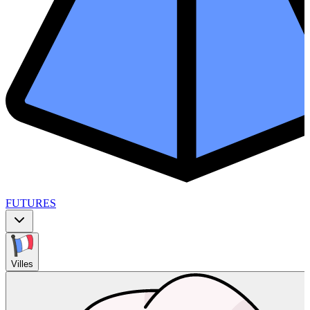
FUTURES
Villes