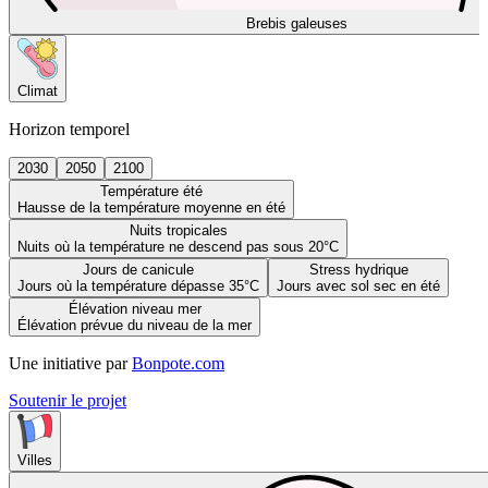
Brebis galeuses
Climat
Horizon temporel
2030
2050
2100
Température été
Hausse de la température moyenne en été
Nuits tropicales
Nuits où la température ne descend pas sous 20°C
Jours de canicule
Stress hydrique
Jours où la température dépasse 35°C
Jours avec sol sec en été
Élévation niveau mer
Élévation prévue du niveau de la mer
Une initiative par
Bonpote.com
Soutenir le projet
Villes