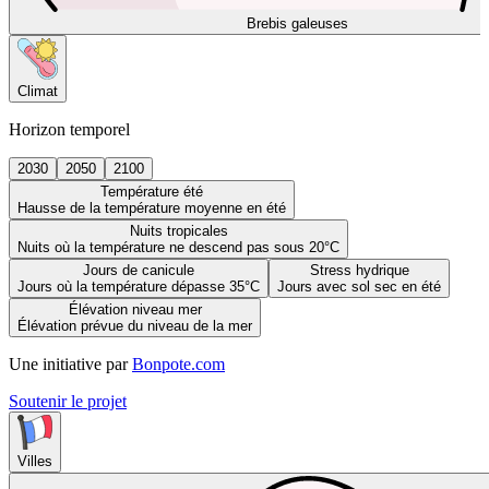
Brebis galeuses
Climat
Horizon temporel
2030
2050
2100
Température été
Hausse de la température moyenne en été
Nuits tropicales
Nuits où la température ne descend pas sous 20°C
Jours de canicule
Stress hydrique
Jours où la température dépasse 35°C
Jours avec sol sec en été
Élévation niveau mer
Élévation prévue du niveau de la mer
Une initiative par
Bonpote.com
Soutenir le projet
Villes