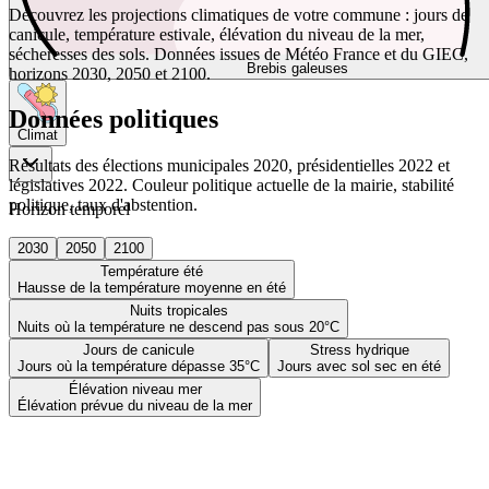
Découvrez les projections climatiques de votre commune : jours de
canicule, température estivale, élévation du niveau de la mer,
sécheresses des sols. Données issues de Météo France et du GIEC,
Brebis galeuses
horizons 2030, 2050 et 2100.
Données politiques
Climat
Résultats des élections municipales 2020, présidentielles 2022 et
législatives 2022. Couleur politique actuelle de la mairie, stabilité
politique, taux d'abstention.
Horizon temporel
2030
2050
2100
Température été
Hausse de la température moyenne en été
Nuits tropicales
Nuits où la température ne descend pas sous 20°C
Jours de canicule
Stress hydrique
Jours où la température dépasse 35°C
Jours avec sol sec en été
Élévation niveau mer
Élévation prévue du niveau de la mer