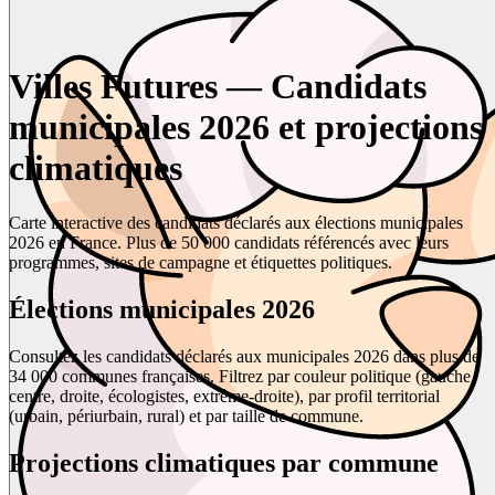
Villes Futures — Candidats
municipales 2026 et projections
climatiques
Carte interactive des candidats déclarés aux élections municipales
2026 en France. Plus de 50 000 candidats référencés avec leurs
programmes, sites de campagne et étiquettes politiques.
Élections municipales 2026
Consultez les candidats déclarés aux municipales 2026 dans plus de
34 000 communes françaises. Filtrez par couleur politique (gauche,
centre, droite, écologistes, extrême-droite), par profil territorial
(urbain, périurbain, rural) et par taille de commune.
Projections climatiques par commune