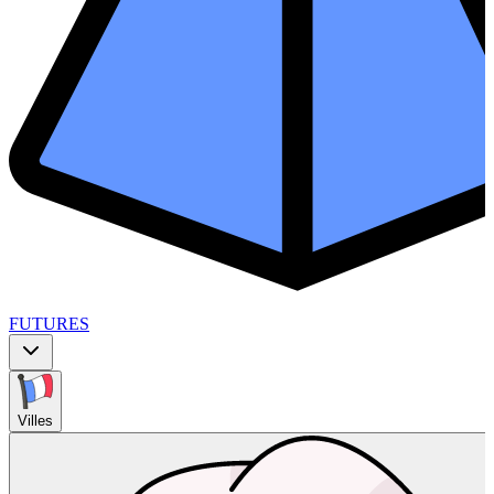
FUTURES
Villes