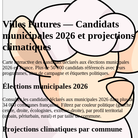
Villes Futures — Candidats
municipales 2026 et projections
climatiques
Carte interactive des candidats déclarés aux élections municipales
2026 en France. Plus de 50 000 candidats référencés avec leurs
programmes, sites de campagne et étiquettes politiques.
Élections municipales 2026
Consultez les candidats déclarés aux municipales 2026 dans plus de
34 000 communes françaises. Filtrez par couleur politique (gauche,
centre, droite, écologistes, extrême-droite), par profil territorial
(urbain, périurbain, rural) et par taille de commune.
Projections climatiques par commune