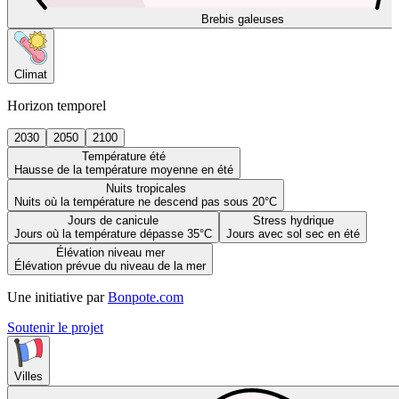
Brebis galeuses
Climat
Horizon temporel
2030
2050
2100
Température été
Hausse de la température moyenne en été
Nuits tropicales
Nuits où la température ne descend pas sous 20°C
Jours de canicule
Stress hydrique
Jours où la température dépasse 35°C
Jours avec sol sec en été
Élévation niveau mer
Élévation prévue du niveau de la mer
Une initiative par
Bonpote.com
Soutenir le projet
Villes