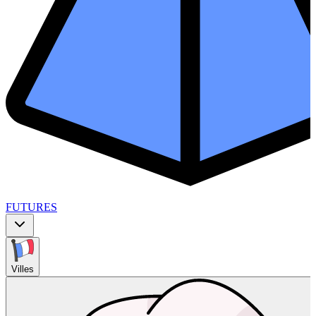
FUTURES
Villes