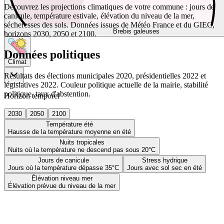
Découvrez les projections climatiques de votre commune : jours de
canicule, température estivale, élévation du niveau de la mer,
sécheresses des sols. Données issues de Météo France et du GIEC,
Brebis galeuses
horizons 2030, 2050 et 2100.
Données politiques
Climat
Résultats des élections municipales 2020, présidentielles 2022 et
législatives 2022. Couleur politique actuelle de la mairie, stabilité
politique, taux d'abstention.
Horizon temporel
2030
2050
2100
Température été
Hausse de la température moyenne en été
Nuits tropicales
Nuits où la température ne descend pas sous 20°C
Jours de canicule
Stress hydrique
Jours où la température dépasse 35°C
Jours avec sol sec en été
Élévation niveau mer
Élévation prévue du niveau de la mer