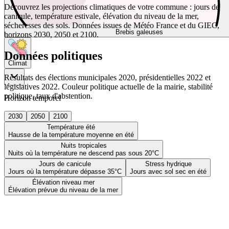
Découvrez les projections climatiques de votre commune : jours de
canicule, température estivale, élévation du niveau de la mer,
sécheresses des sols. Données issues de Météo France et du GIEC,
Brebis galeuses
horizons 2030, 2050 et 2100.
Données politiques
Climat
Résultats des élections municipales 2020, présidentielles 2022 et
législatives 2022. Couleur politique actuelle de la mairie, stabilité
politique, taux d'abstention.
Horizon temporel
2030
2050
2100
Température été
Hausse de la température moyenne en été
Nuits tropicales
Nuits où la température ne descend pas sous 20°C
Jours de canicule
Stress hydrique
Jours où la température dépasse 35°C
Jours avec sol sec en été
Élévation niveau mer
Élévation prévue du niveau de la mer