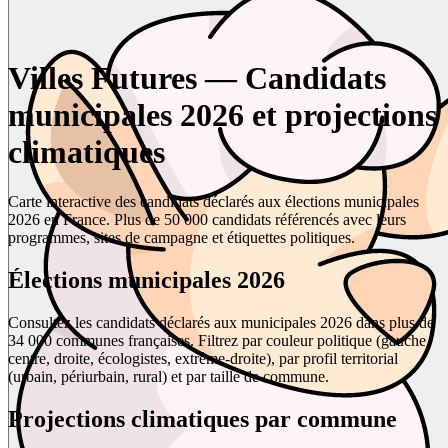
Villes Futures — Candidats
municipales 2026 et projections
climatiques
Carte interactive des candidats déclarés aux élections municipales
2026 en France. Plus de 50 000 candidats référencés avec leurs
programmes, sites de campagne et étiquettes politiques.
Élections municipales 2026
Consultez les candidats déclarés aux municipales 2026 dans plus de
34 000 communes françaises. Filtrez par couleur politique (gauche,
centre, droite, écologistes, extrême-droite), par profil territorial
(urbain, périurbain, rural) et par taille de commune.
Projections climatiques par commune