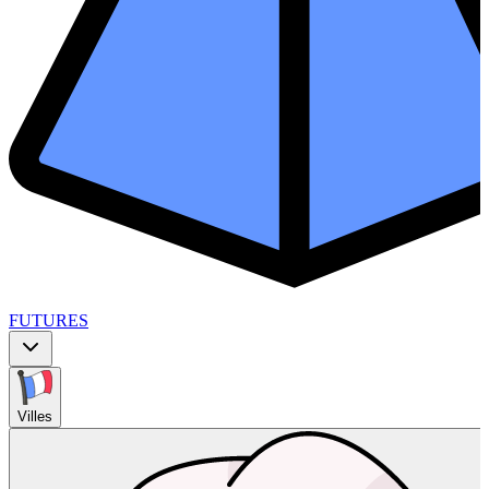
FUTURES
Villes