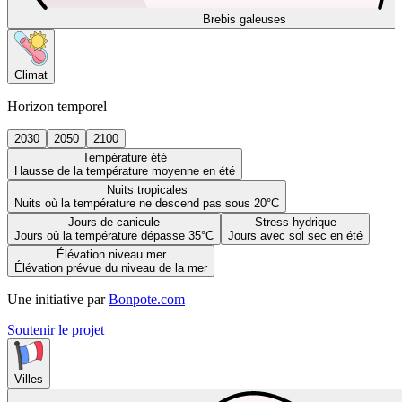
Brebis galeuses
Climat
Horizon temporel
2030
2050
2100
Température été
Hausse de la température moyenne en été
Nuits tropicales
Nuits où la température ne descend pas sous 20°C
Jours de canicule
Stress hydrique
Jours où la température dépasse 35°C
Jours avec sol sec en été
Élévation niveau mer
Élévation prévue du niveau de la mer
Une initiative par
Bonpote.com
Soutenir le projet
Villes