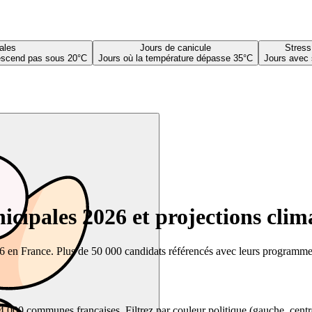
ales
Jours de canicule
Stress
descend pas sous 20°C
Jours où la température dépasse 35°C
Jours avec 
cipales 2026 et projections clim
26 en France. Plus de 50 000 candidats référencés avec leurs programmes,
00 communes françaises. Filtrez par couleur politique (gauche, centre, dr