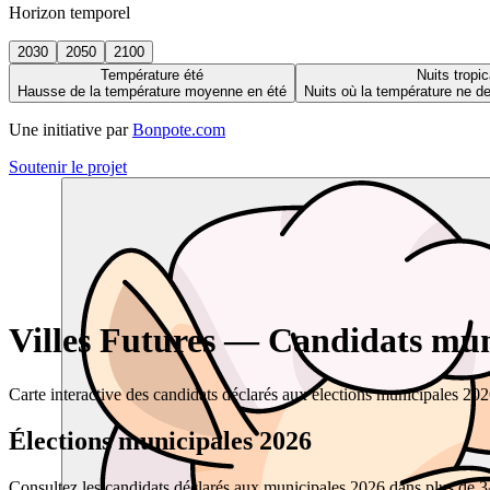
Horizon temporel
2030
2050
2100
Température été
Nuits tropic
Hausse de la température moyenne en été
Nuits où la température ne 
Une initiative par
Bonpote.com
Soutenir le projet
Villes Futures — Candidats muni
Carte interactive des candidats déclarés aux élections municipales 20
Élections municipales 2026
Consultez les candidats déclarés aux municipales 2026 dans plus de 34 0