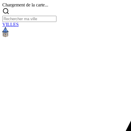
Chargement de la carte...
VILLES