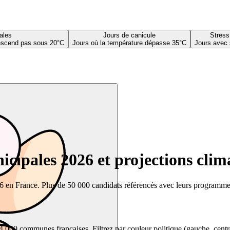
ales
Jours de canicule
Stress
descend pas sous 20°C
Jours où la température dépasse 35°C
Jours avec 
cipales 2026 et projections clim
26 en France. Plus de 50 000 candidats référencés avec leurs programmes,
00 communes françaises. Filtrez par couleur politique (gauche, centre, dr