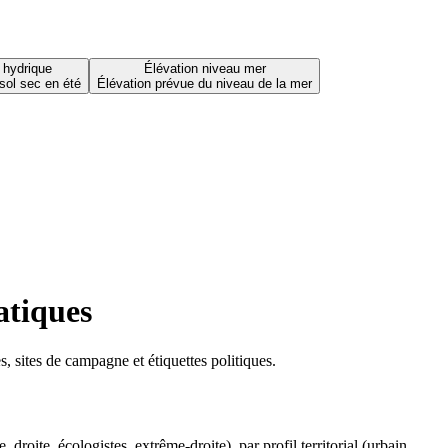
 hydrique
Élévation niveau mer
sol sec en été
Élévation prévue du niveau de la mer
atiques
 sites de campagne et étiquettes politiques.
oite, écologistes, extrême-droite), par profil territorial (urbain,