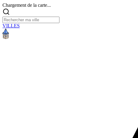
Chargement de la carte...
VILLES