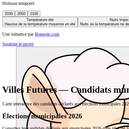
Horizon temporel
2030
2050
2100
Température été
Nuits tropic
Hausse de la température moyenne en été
Nuits où la température ne 
Une initiative par
Bonpote.com
Soutenir le projet
Villes Futures — Candidats muni
Carte interactive des candidats déclarés aux élections municipales 20
Élections municipales 2026
Consultez les candidats déclarés aux municipales 2026 dans plus de 34 0