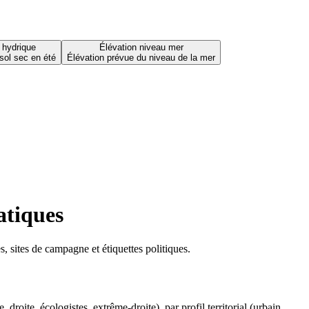
 hydrique
Élévation niveau mer
sol sec en été
Élévation prévue du niveau de la mer
atiques
 sites de campagne et étiquettes politiques.
oite, écologistes, extrême-droite), par profil territorial (urbain,