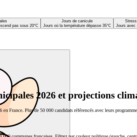
ales
Jours de canicule
Stress
descend pas sous 20°C
Jours où la température dépasse 35°C
Jours avec 
cipales 2026 et projections clim
26 en France. Plus de 50 000 candidats référencés avec leurs programmes,
00 communes françaises. Filtrez par couleur politique (gauche, centre, dr