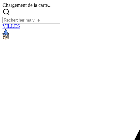
Chargement de la carte...
VILLES