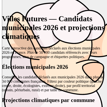
Villes Futures — Candidats
municipales 2026 et projections
climatiques
Carte interactive des candidats déclarés aux élections municipales
2026 en France. Plus de 50 000 candidats référencés avec leurs
programmes, sites de campagne et étiquettes politiques.
Élections municipales 2026
Consultez les candidats déclarés aux municipales 2026 dans plus de
34 000 communes françaises. Filtrez par couleur politique (gauche,
centre, droite, écologistes, extrême-droite), par profil territorial
(urbain, périurbain, rural) et par taille de commune.
Projections climatiques par commune