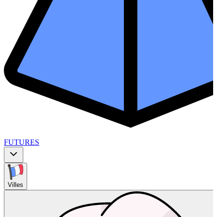
FUTURES
Villes