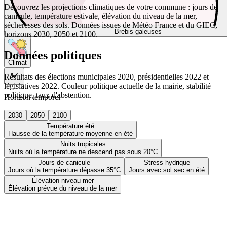
Découvrez les projections climatiques de votre commune : jours de
canicule, température estivale, élévation du niveau de la mer,
sécheresses des sols. Données issues de Météo France et du GIEC,
Brebis galeuses
horizons 2030, 2050 et 2100.
Données politiques
Climat
Résultats des élections municipales 2020, présidentielles 2022 et
législatives 2022. Couleur politique actuelle de la mairie, stabilité
politique, taux d'abstention.
Horizon temporel
2030
2050
2100
Température été
Hausse de la température moyenne en été
Nuits tropicales
Nuits où la température ne descend pas sous 20°C
Jours de canicule
Stress hydrique
Jours où la température dépasse 35°C
Jours avec sol sec en été
Élévation niveau mer
Élévation prévue du niveau de la mer