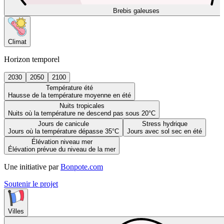
Brebis galeuses
Climat
Horizon temporel
2030
2050
2100
Température été
Hausse de la température moyenne en été
Nuits tropicales
Nuits où la température ne descend pas sous 20°C
Jours de canicule
Stress hydrique
Jours où la température dépasse 35°C
Jours avec sol sec en été
Élévation niveau mer
Élévation prévue du niveau de la mer
Une initiative par
Bonpote.com
Soutenir le projet
Villes