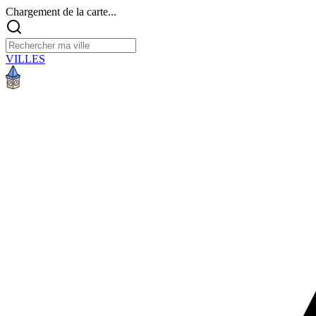
Chargement de la carte...
VILLES