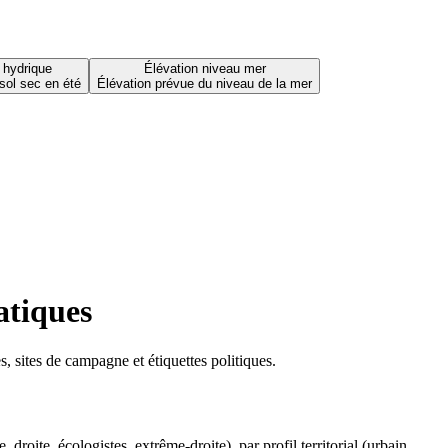
 hydrique
Élévation niveau mer
sol sec en été
Élévation prévue du niveau de la mer
atiques
 sites de campagne et étiquettes politiques.
oite, écologistes, extrême-droite), par profil territorial (urbain,