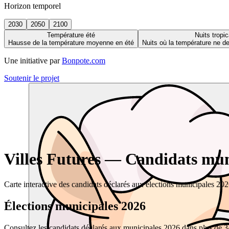
Horizon temporel
2030
2050
2100
Température été
Nuits tropic
Hausse de la température moyenne en été
Nuits où la température ne 
Une initiative par
Bonpote.com
Soutenir le projet
Villes Futures — Candidats muni
Carte interactive des candidats déclarés aux élections municipales 20
Élections municipales 2026
Consultez les candidats déclarés aux municipales 2026 dans plus de 34 0