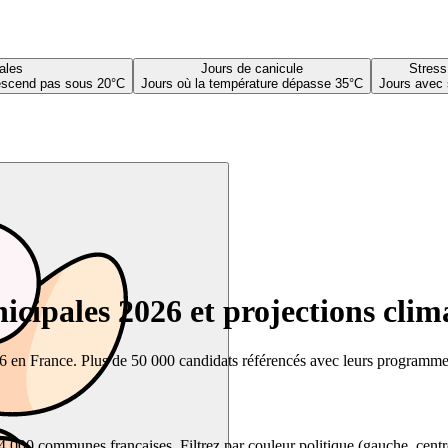
ales
Jours de canicule
Stress
descend pas sous 20°C
Jours où la température dépasse 35°C
Jours avec 
cipales 2026 et projections clim
26 en France. Plus de 50 000 candidats référencés avec leurs programmes,
00 communes françaises. Filtrez par couleur politique (gauche, centre, dr