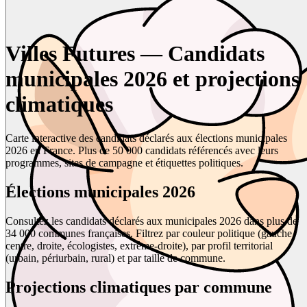
Villes Futures — Candidats
municipales 2026 et projections
climatiques
Carte interactive des candidats déclarés aux élections municipales
2026 en France. Plus de 50 000 candidats référencés avec leurs
programmes, sites de campagne et étiquettes politiques.
Élections municipales 2026
Consultez les candidats déclarés aux municipales 2026 dans plus de
34 000 communes françaises. Filtrez par couleur politique (gauche,
centre, droite, écologistes, extrême-droite), par profil territorial
(urbain, périurbain, rural) et par taille de commune.
Projections climatiques par commune