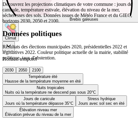
Découvrez les projections climatiques de votre commune : jours de
canicule, température estivale, élévation du niveau de la mer,
sécheresses des sols. Données issues de Météo France et du GIEC,
Brebis galeuses
horizons 2030, 2050 et 2100.
Données politiques
Climat
Résultats des élections municipales 2020, présidentielles 2022 et
législatives 2022. Couleur politique actuelle de la mairie, stabilité
politique, taux d'abstention.
Horizon temporel
2030
2050
2100
Température été
Hausse de la température moyenne en été
Nuits tropicales
Nuits où la température ne descend pas sous 20°C
Jours de canicule
Stress hydrique
Jours où la température dépasse 35°C
Jours avec sol sec en été
Élévation niveau mer
Élévation prévue du niveau de la mer