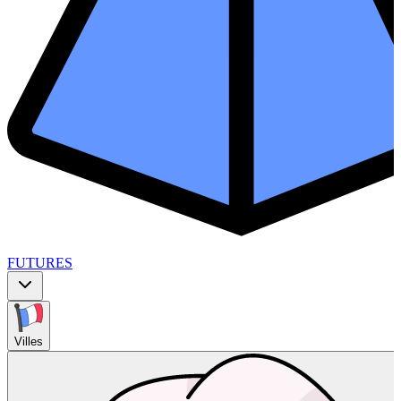
FUTURES
Villes