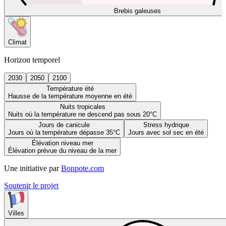
Brebis galeuses
Climat
Horizon temporel
2030
2050
2100
Température été
Hausse de la température moyenne en été
Nuits tropicales
Nuits où la température ne descend pas sous 20°C
Jours de canicule
Stress hydrique
Jours où la température dépasse 35°C
Jours avec sol sec en été
Élévation niveau mer
Élévation prévue du niveau de la mer
Une initiative par
Bonpote.com
Soutenir le projet
Villes