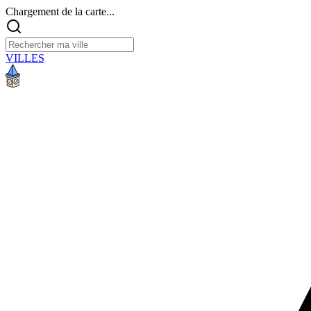
Chargement de la carte...
VILLES