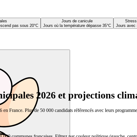
ales
Jours de canicule
Stress
descend pas sous 20°C
Jours où la température dépasse 35°C
Jours avec 
cipales 2026 et projections clim
26 en France. Plus de 50 000 candidats référencés avec leurs programmes,
00 communes françaises. Filtrez par couleur politique (gauche, centre, dr