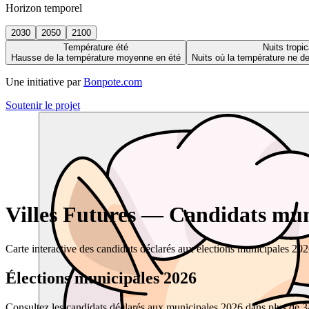
Horizon temporel
2030
2050
2100
Température été
Nuits tropic
Hausse de la température moyenne en été
Nuits où la température ne 
Une initiative par
Bonpote.com
Soutenir le projet
Villes Futures — Candidats muni
Carte interactive des candidats déclarés aux élections municipales 20
Élections municipales 2026
Consultez les candidats déclarés aux municipales 2026 dans plus de 34 0