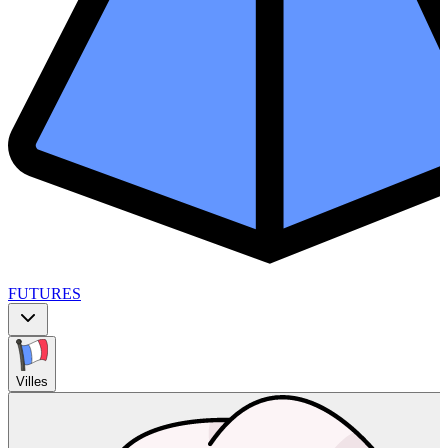
FUTURES
Villes