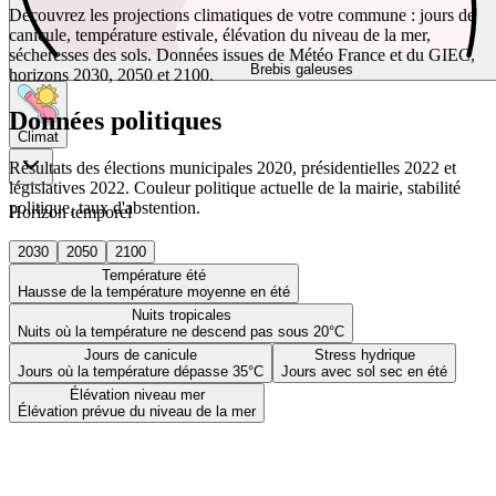
Découvrez les projections climatiques de votre commune : jours de
canicule, température estivale, élévation du niveau de la mer,
sécheresses des sols. Données issues de Météo France et du GIEC,
Brebis galeuses
horizons 2030, 2050 et 2100.
Données politiques
Climat
Résultats des élections municipales 2020, présidentielles 2022 et
législatives 2022. Couleur politique actuelle de la mairie, stabilité
politique, taux d'abstention.
Horizon temporel
2030
2050
2100
Température été
Hausse de la température moyenne en été
Nuits tropicales
Nuits où la température ne descend pas sous 20°C
Jours de canicule
Stress hydrique
Jours où la température dépasse 35°C
Jours avec sol sec en été
Élévation niveau mer
Élévation prévue du niveau de la mer