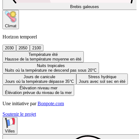
Brebis galeuses
Climat
Horizon temporel
2030
2050
2100
Température été
Hausse de la température moyenne en été
Nuits tropicales
Nuits où la température ne descend pas sous 20°C
Jours de canicule
Stress hydrique
Jours où la température dépasse 35°C
Jours avec sol sec en été
Élévation niveau mer
Élévation prévue du niveau de la mer
Une initiative par
Bonpote.com
Soutenir le projet
Villes