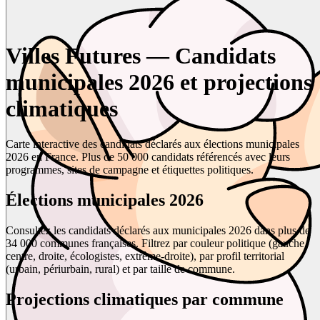
Villes Futures — Candidats
municipales 2026 et projections
climatiques
Carte interactive des candidats déclarés aux élections municipales
2026 en France. Plus de 50 000 candidats référencés avec leurs
programmes, sites de campagne et étiquettes politiques.
Élections municipales 2026
Consultez les candidats déclarés aux municipales 2026 dans plus de
34 000 communes françaises. Filtrez par couleur politique (gauche,
centre, droite, écologistes, extrême-droite), par profil territorial
(urbain, périurbain, rural) et par taille de commune.
Projections climatiques par commune