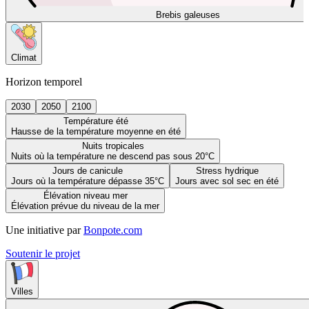
Brebis galeuses
Climat
Horizon temporel
2030
2050
2100
Température été
Hausse de la température moyenne en été
Nuits tropicales
Nuits où la température ne descend pas sous 20°C
Jours de canicule
Stress hydrique
Jours où la température dépasse 35°C
Jours avec sol sec en été
Élévation niveau mer
Élévation prévue du niveau de la mer
Une initiative par
Bonpote.com
Soutenir le projet
Villes