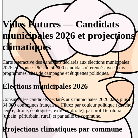
Villes Futures — Candidats
municipales 2026 et projections
climatiques
Carte interactive des candidats déclarés aux élections municipales
2026 en France. Plus de 50 000 candidats référencés avec leurs
programmes, sites de campagne et étiquettes politiques.
Élections municipales 2026
Consultez les candidats déclarés aux municipales 2026 dans plus de
34 000 communes françaises. Filtrez par couleur politique (gauche,
centre, droite, écologistes, extrême-droite), par profil territorial
(urbain, périurbain, rural) et par taille de commune.
Projections climatiques par commune