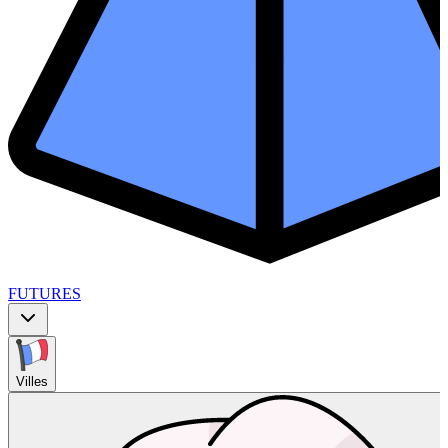
FUTURES
Villes