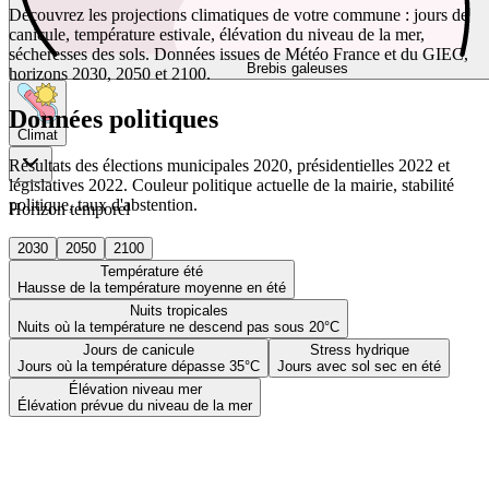
Découvrez les projections climatiques de votre commune : jours de
canicule, température estivale, élévation du niveau de la mer,
sécheresses des sols. Données issues de Météo France et du GIEC,
Brebis galeuses
horizons 2030, 2050 et 2100.
Données politiques
Climat
Résultats des élections municipales 2020, présidentielles 2022 et
législatives 2022. Couleur politique actuelle de la mairie, stabilité
politique, taux d'abstention.
Horizon temporel
2030
2050
2100
Température été
Hausse de la température moyenne en été
Nuits tropicales
Nuits où la température ne descend pas sous 20°C
Jours de canicule
Stress hydrique
Jours où la température dépasse 35°C
Jours avec sol sec en été
Élévation niveau mer
Élévation prévue du niveau de la mer