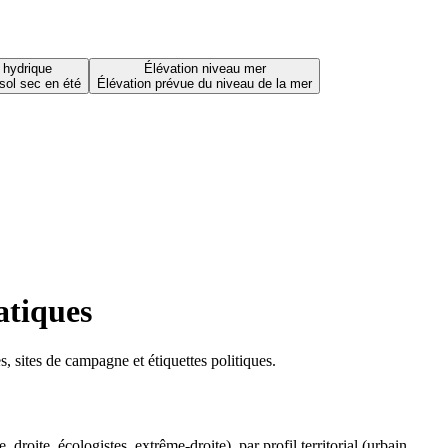
 hydrique
Élévation niveau mer
sol sec en été
Élévation prévue du niveau de la mer
atiques
 sites de campagne et étiquettes politiques.
oite, écologistes, extrême-droite), par profil territorial (urbain,