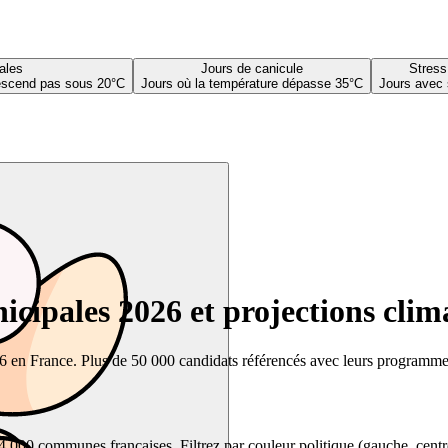
ales
Jours de canicule
Stress
descend pas sous 20°C
Jours où la température dépasse 35°C
Jours avec 
cipales 2026 et projections clim
26 en France. Plus de 50 000 candidats référencés avec leurs programmes,
00 communes françaises. Filtrez par couleur politique (gauche, centre, dr