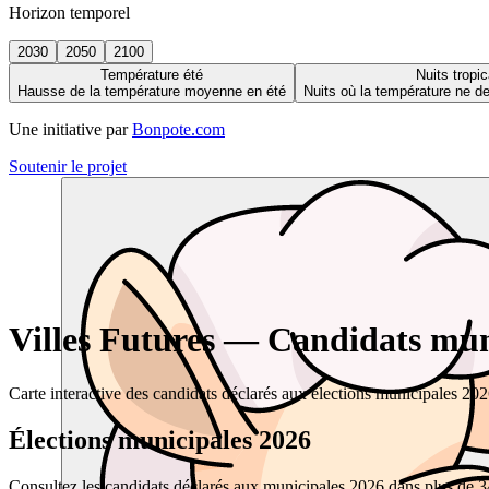
Horizon temporel
2030
2050
2100
Température été
Nuits tropic
Hausse de la température moyenne en été
Nuits où la température ne 
Une initiative par
Bonpote.com
Soutenir le projet
Villes Futures — Candidats muni
Carte interactive des candidats déclarés aux élections municipales 20
Élections municipales 2026
Consultez les candidats déclarés aux municipales 2026 dans plus de 34 0