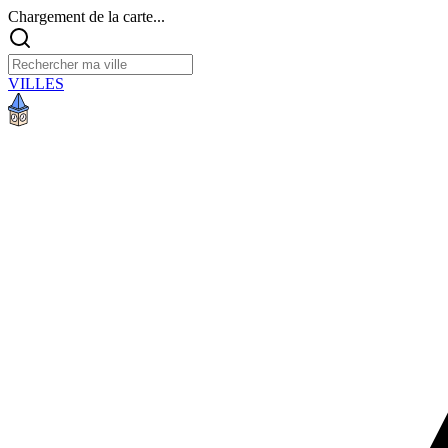
Chargement de la carte...
VILLES